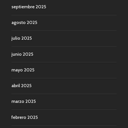
septiembre 2025
agosto 2025
julio 2025
junio 2025
mayo 2025
abril 2025
marzo 2025
febrero 2025