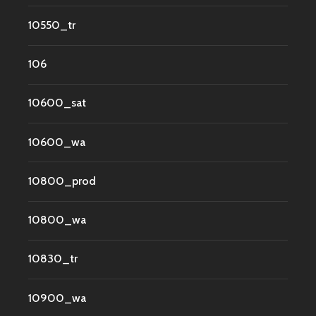
10550_tr
106
10600_sat
10600_wa
10800_prod
10800_wa
10830_tr
10900_wa