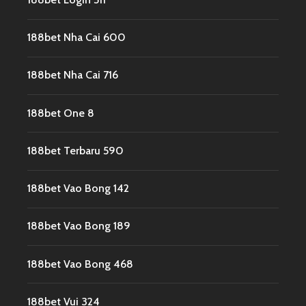
188bet Nha Cai 600
188bet Nha Cai 716
188bet One 8
188bet Terbaru 590
188bet Vao Bong 142
188bet Vao Bong 189
188bet Vao Bong 468
188bet Vui 324