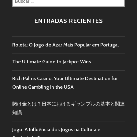
ENTRADAS RECIENTES
Roleta: O Jogo de Azar Mais Popular em Portugal
The Ultimate Guide to Jackpot Wins
Rich Palms Casino: Your Ultimate Destination for
Online Gambling in the USA
賭け金とは？日本におけるギャンブルの基本と関連
知識
Jogo: A Influência dos Jogos na Cultura e