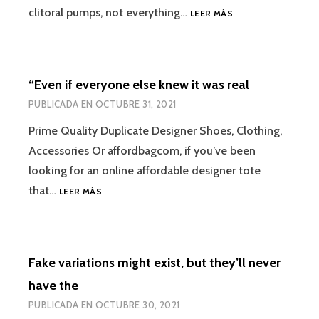
clitoral pumps, not everything…
LEER MÁS
“Even if everyone else knew it was real
PUBLICADA EN
OCTUBRE 31, 2021
Prime Quality Duplicate Designer Shoes, Clothing,
Accessories Or affordbagcom, if you’ve been
looking for an online affordable designer tote
that…
LEER MÁS
Fake variations might exist, but they’ll never
have the
PUBLICADA EN
OCTUBRE 30, 2021