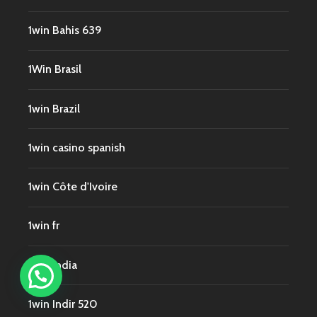
1win Bahis 639
1Win Brasil
1win Brazil
1win casino spanish
1win Côte d'Ivoire
1win fr
1win India
1win Indir 520