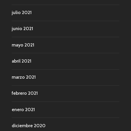
julio 2021
junio 2021
mayo 2021
abril 2021
marzo 2021
febrero 2021
enero 2021
diciembre 2020