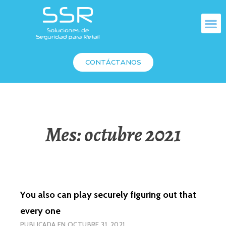
CONTÁCTANOS
Mes:
octubre 2021
You also can play securely figuring out that
every one
PUBLICADA EN
OCTUBRE 31, 2021