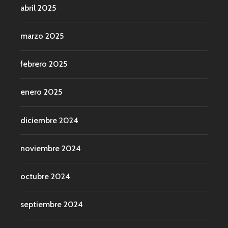
abril 2025
marzo 2025
febrero 2025
enero 2025
diciembre 2024
noviembre 2024
octubre 2024
septiembre 2024