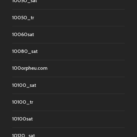
10050_sat
10050_tr
10060sat
10080_sat
100orpheu.com
10100_sat
10100_tr
10100sat
10120_sat