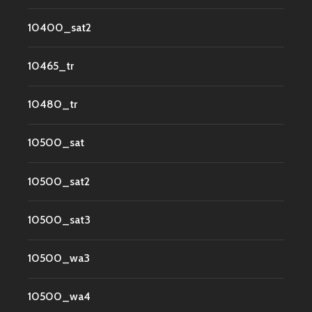
10400_sat2
10465_tr
10480_tr
10500_sat
10500_sat2
10500_sat3
10500_wa3
10500_wa4