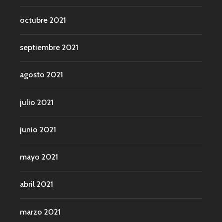
octubre 2021
septiembre 2021
agosto 2021
julio 2021
junio 2021
mayo 2021
abril 2021
marzo 2021