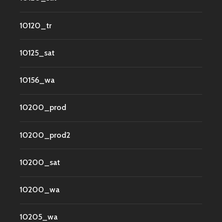
10120_tr
10125_sat
10156_wa
10200_prod
10200_prod2
10200_sat
10200_wa
10205_wa