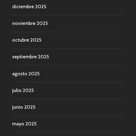
diciembre 2025
noviembre 2025
octubre 2025
septiembre 2025
agosto 2025
julio 2025
junio 2025
mayo 2025