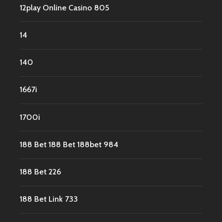
12play Online Casino 805
14
140
1667i
1700i
188 Bet 188 Bet 188bet 984
188 Bet 226
188 Bet Link 733