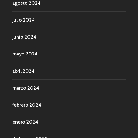
agosto 2024
julio 2024
junio 2024
mayo 2024
abril 2024
marzo 2024
febrero 2024
enero 2024