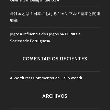
Online Gambling in the USA
賭け金とは？日本におけるギャンブルの基本と関連
知識
Jogo: A Influência dos Jogos na Cultura e
Sociedade Portuguesa
COMENTARIOS RECIENTES
A WordPress Commenter
en
Hello world!
ARCHIVOS