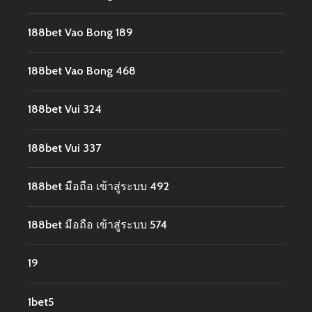
188bet Vao Bong 189
188bet Vao Bong 468
188bet Vui 324
188bet Vui 337
188bet มือถือ เข้าสู่ระบบ 492
188bet มือถือ เข้าสู่ระบบ 574
19
1bet5