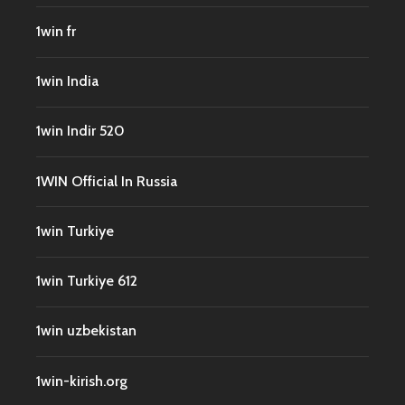
1win fr
1win India
1win Indir 520
1WIN Official In Russia
1win Turkiye
1win Turkiye 612
1win uzbekistan
1win-kirish.org