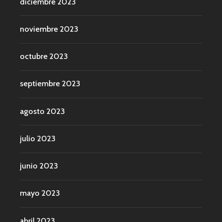
diciembre 2023
noviembre 2023
octubre 2023
septiembre 2023
agosto 2023
julio 2023
junio 2023
mayo 2023
abril 2023