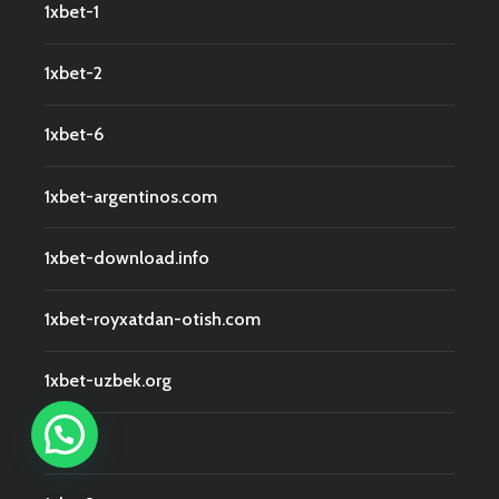
1xbet-1
1xbet-2
1xbet-6
1xbet-argentinos.com
1xbet-download.info
1xbet-royxatdan-otish.com
1xbet-uzbek.org
1xbet1