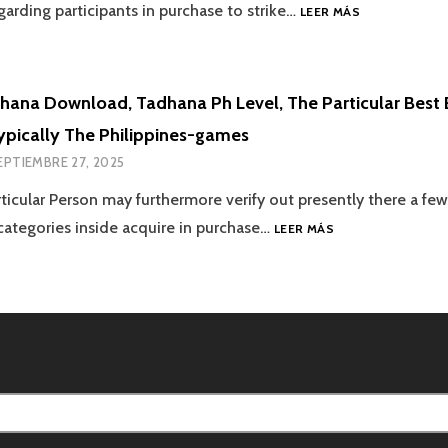
garding participants in purchase to strike…
LEER MÁS
ana Download, Tadhana Ph Level, The Particular Best
Typically The Philippines-games
EPTIEMBRE 27, 2025
rticular Person may furthermore verify out presently there a few
ategories inside acquire in purchase…
LEER MÁS