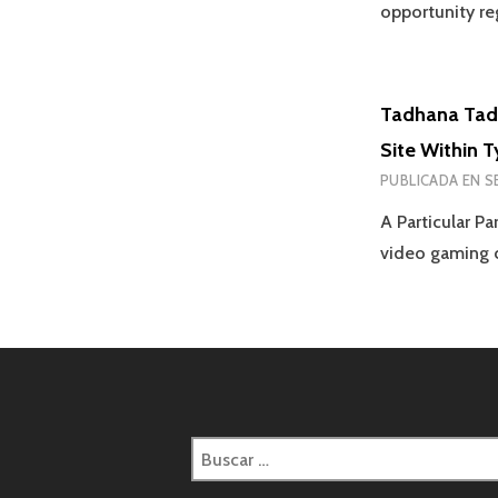
opportunity re
Tadhana Tadh
Site Within 
PUBLICADA EN
S
A Particular Pa
video gaming c