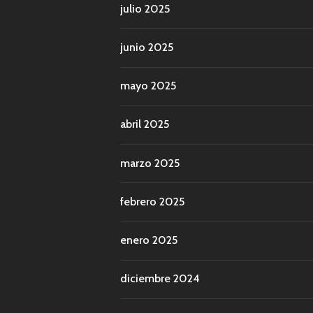
julio 2025
junio 2025
mayo 2025
abril 2025
marzo 2025
febrero 2025
enero 2025
diciembre 2024