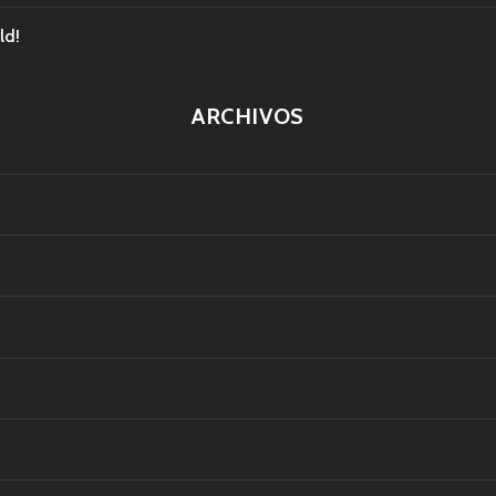
ld!
ARCHIVOS