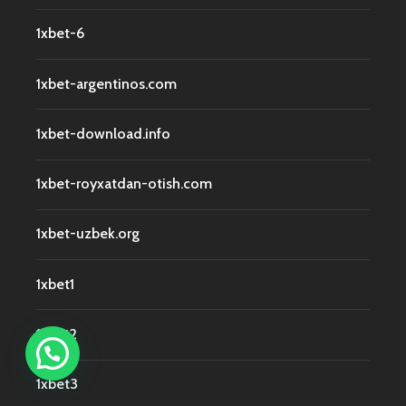
1xbet-6
1xbet-argentinos.com
1xbet-download.info
1xbet-royxatdan-otish.com
1xbet-uzbek.org
1xbet1
1xbet2
1xbet3