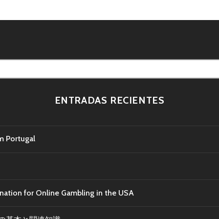
ENTRADAS RECIENTES
m Portugal
ination for Online Gambling in the USA