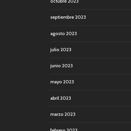
octubre 2023
septiembre 2023
agosto 2023
julio 2023
junio 2023
mayo 2023
abril 2023
marzo 2023
febrero 2023