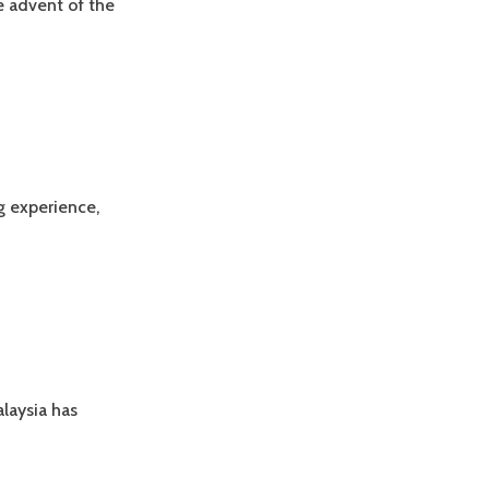
e advent of the
g experience,
alaysia has