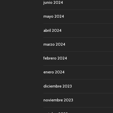
junio 2024
mayo 2024
abril 2024
marzo 2024
febrero 2024
enero 2024
diciembre 2023
noviembre 2023