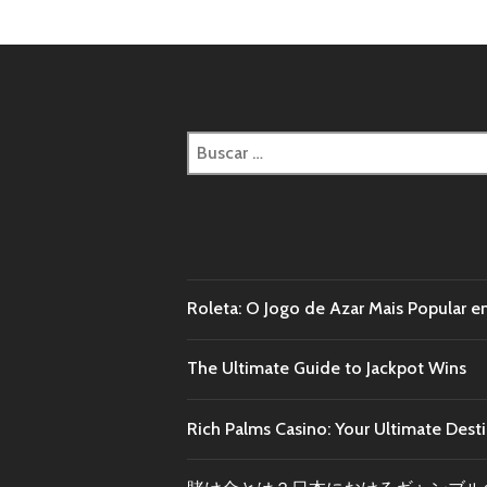
Roleta: O Jogo de Azar Mais Popular e
The Ultimate Guide to Jackpot Wins
Rich Palms Casino: Your Ultimate Dest