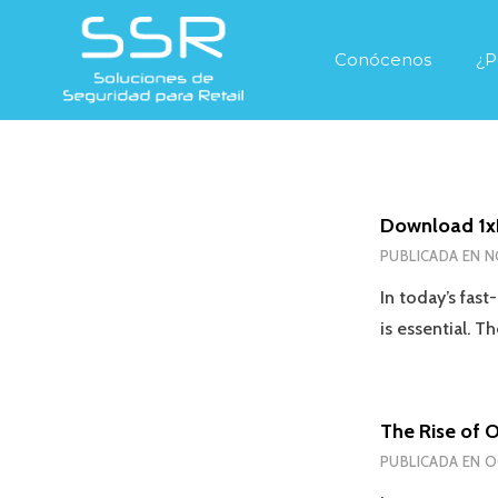
Conócenos
¿P
Download 1xB
PUBLICADA EN
N
In today’s fast
is essential. 
The Rise of 
PUBLICADA EN
O