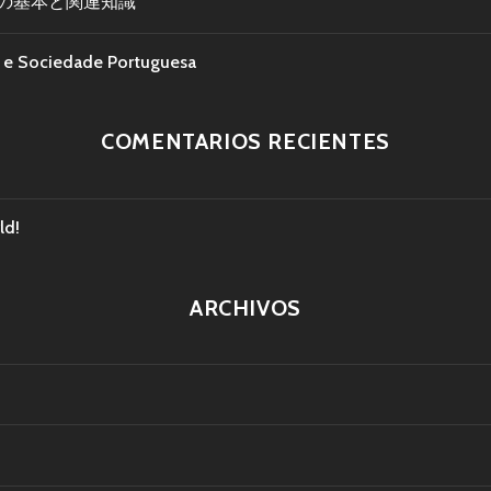
の基本と関連知識
ra e Sociedade Portuguesa
COMENTARIOS RECIENTES
ld!
ARCHIVOS