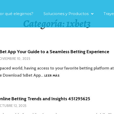
or qué elegirnos?
Soluciones y Productos
Traye
Categoría:
1xbet3
et App Your Guide to a Seamless Betting Experience
OVIEMBRE 10, 2025
-paced world, having access to your favorite betting platform at
The Download 1xBet App…
LEER MÁS
Online Betting Trends and Insights 451295625
CTUBRE 12, 2025