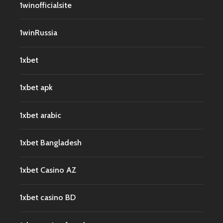
1winofficialsite
1winRussia
1xbet
1xbet apk
1xbet arabic
1xbet Bangladesh
1xbet Casino AZ
1xbet casino BD