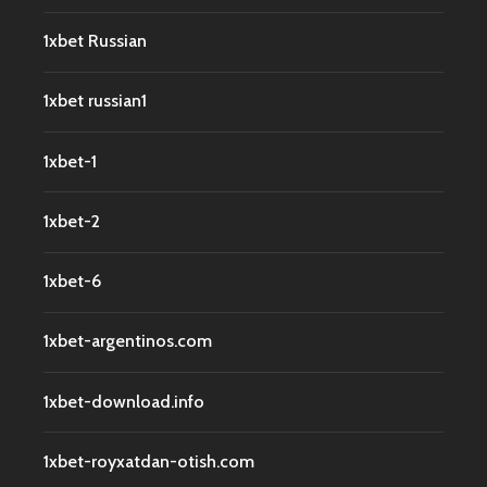
1xbet Russian
1xbet russian1
1xbet-1
1xbet-2
1xbet-6
1xbet-argentinos.com
1xbet-download.info
1xbet-royxatdan-otish.com