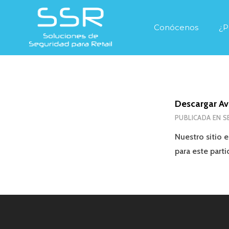
Conócenos
¿P
Descargar Avi
PUBLICADA EN
S
Nuestro sitio 
para este part