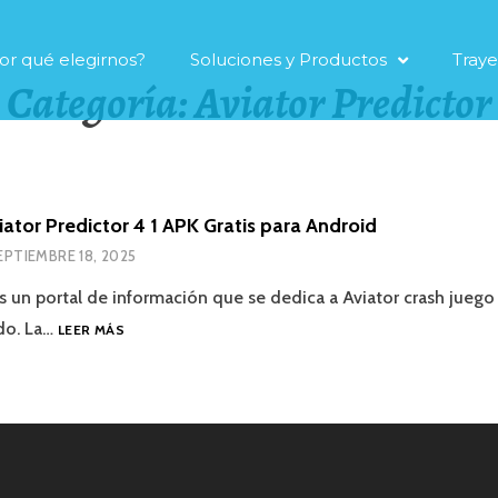
or qué elegirnos?
Soluciones y Productos
Traye
Categoría:
Aviator Predictor
ator Predictor 4 1 APK Gratis para Android
EPTIEMBRE 18, 2025
es un portal de información que se dedica a Aviator crash juego
ido. La…
LEER MÁS