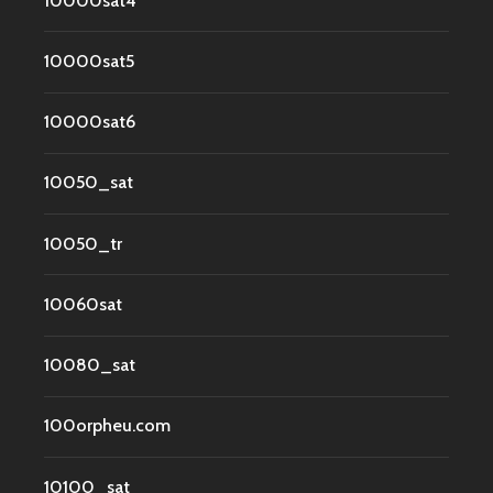
10000sat4
10000sat5
10000sat6
10050_sat
10050_tr
10060sat
10080_sat
100orpheu.com
10100_sat