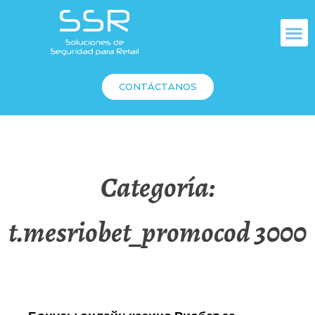
CONTÁCTANOS
Categoría:
t.mesriobet_promocod 3000