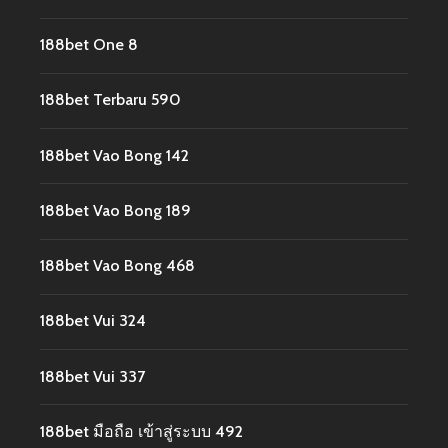
188bet One 8
188bet Terbaru 590
188bet Vao Bong 142
188bet Vao Bong 189
188bet Vao Bong 468
188bet Vui 324
188bet Vui 337
188bet มือถือ เข้าสู่ระบบ 492