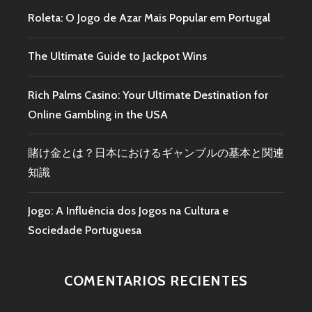
Roleta: O Jogo de Azar Mais Popular em Portugal
The Ultimate Guide to Jackpot Wins
Rich Palms Casino: Your Ultimate Destination for
Online Gambling in the USA
賭け金とは？日本におけるギャンブルの基本と関連
知識
Jogo: A Influência dos Jogos na Cultura e
Sociedade Portuguesa
COMENTARIOS RECIENTES