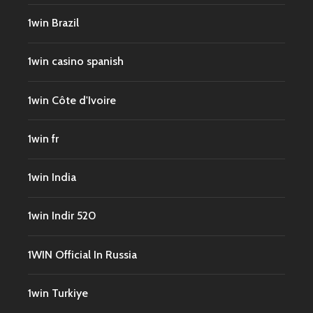
1win Brazil
1win casino spanish
1win Côte d'Ivoire
1win fr
1win India
1win Indir 520
1WIN Official In Russia
1win Turkiye