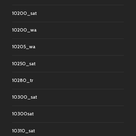
10200_sat
10200_wa
10205_wa
10250_sat
10280_tr
10300_sat
10300sat
10310_sat