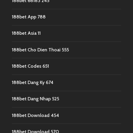
188bet 68183 245
188bet App 788
188bet Asia 11
188bet Cho Dien Thoai 555
188bet Codes 651
188bet Dang Ky 674
188bet Dang Nhap 525
188bet Download 454
188bet Download 570