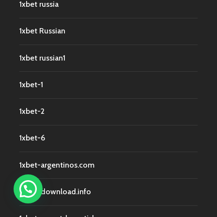
1xbet russia
1xbet Russian
1xbet russian1
1xbet-1
1xbet-2
1xbet-6
1xbet-argentinos.com
1xbet-download.info