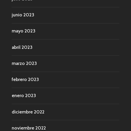
junio 2023
mayo 2023
abril 2023
marzo 2023
febrero 2023
enero 2023
diciembre 2022
noviembre 2022