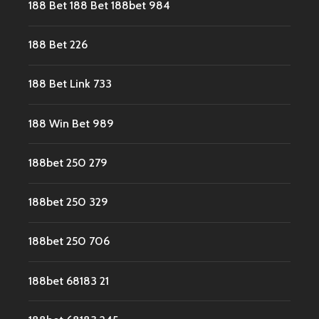
188 Bet 188 Bet 188bet 984
188 Bet 226
188 Bet Link 733
188 Win Bet 989
188bet 250 279
188bet 250 329
188bet 250 706
188bet 68183 21