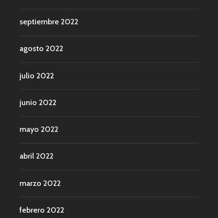
septiembre 2022
agosto 2022
julio 2022
junio 2022
mayo 2022
abril 2022
marzo 2022
febrero 2022