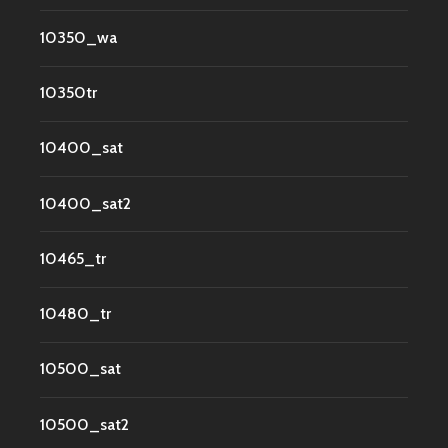
10350_wa
10350tr
10400_sat
10400_sat2
10465_tr
10480_tr
10500_sat
10500_sat2