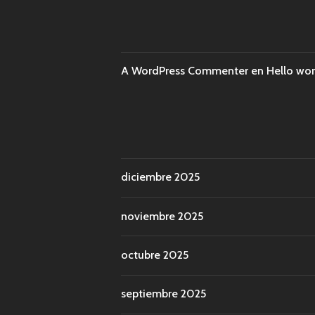
A WordPress Commenter
en
Hello wor
diciembre 2025
noviembre 2025
octubre 2025
septiembre 2025