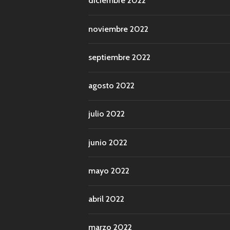
diciembre 2022
noviembre 2022
septiembre 2022
agosto 2022
julio 2022
junio 2022
mayo 2022
abril 2022
marzo 2022