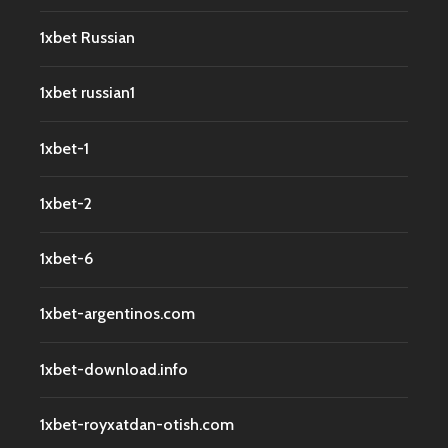
1xbet Russian
1xbet russian1
1xbet-1
1xbet-2
1xbet-6
1xbet-argentinos.com
1xbet-download.info
1xbet-royxatdan-otish.com