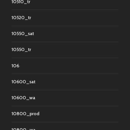
10510_tr
10520_tr
10550_sat
10550_tr
106
10600_sat
10600_wa
10800_prod
10800_wa