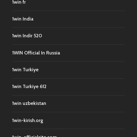
1win fr
1win India
1win Indir 520
1WIN Official In Russia
1win Turkiye
1win Turkiye 612
1win uzbekistan
1win-kirish.org