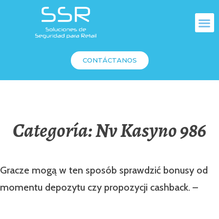
CONTÁCTANOS
Categoría:
Nv Kasyno 986
Gracze mogą w ten sposób sprawdzić bonusy od
momentu depozytu czy propozycji cashback. –