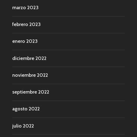
marzo 2023
febrero 2023
enero 2023
diciembre 2022
noviembre 2022
septiembre 2022
agosto 2022
julio 2022