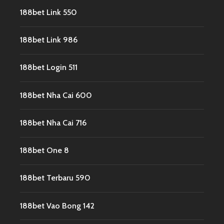
188bet Link 550
188bet Link 986
188bet Login 511
188bet Nha Cai 600
188bet Nha Cai 716
188bet One 8
188bet Terbaru 590
188bet Vao Bong 142