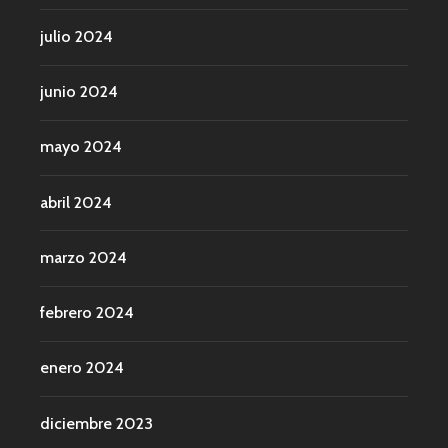
julio 2024
junio 2024
mayo 2024
abril 2024
marzo 2024
febrero 2024
enero 2024
diciembre 2023