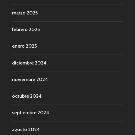
marzo 2025
febrero 2025
enero 2025
diciembre 2024
noviembre 2024
octubre 2024
septiembre 2024
agosto 2024