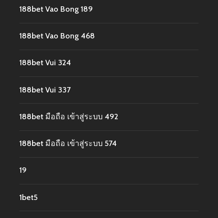
188bet Vao Bong 189
188bet Vao Bong 468
188bet Vui 324
188bet Vui 337
188bet มือถือ เข้าสู่ระบบ 492
188bet มือถือ เข้าสู่ระบบ 574
19
1bet5