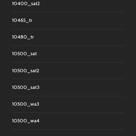
10400_sat2
10465_tr
10480_tr
10500_sat
10500_sat2
10500_sat3
10500_wa3
10500_wa4