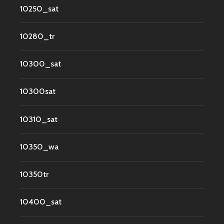
10250_sat
10280_tr
10300_sat
10300sat
10310_sat
10350_wa
10350tr
10400_sat