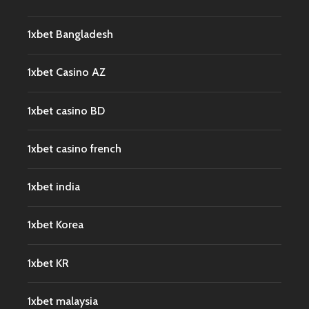
1xbet Bangladesh
1xbet Casino AZ
1xbet casino BD
1xbet casino french
1xbet india
1xbet Korea
1xbet KR
1xbet malaysia