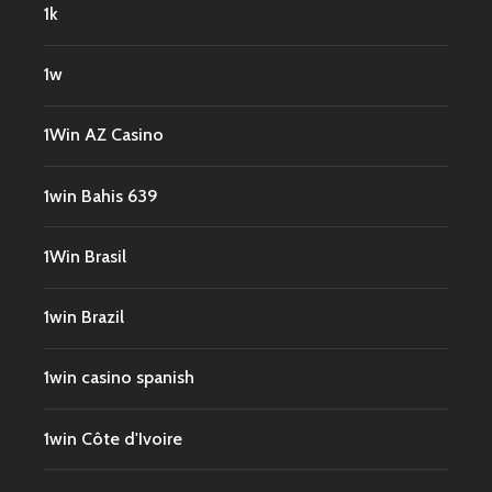
1k
1w
1Win AZ Casino
1win Bahis 639
1Win Brasil
1win Brazil
1win casino spanish
1win Côte d'Ivoire