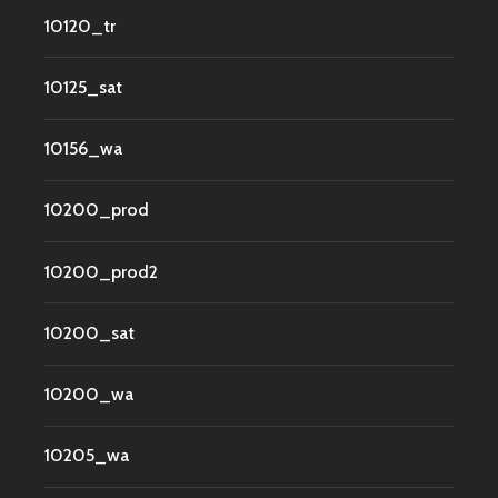
10120_tr
10125_sat
10156_wa
10200_prod
10200_prod2
10200_sat
10200_wa
10205_wa