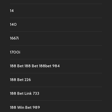
14
140
1667i
1700i
188 Bet 188 Bet 188bet 984
188 Bet 226
188 Bet Link 733
188 Win Bet 989