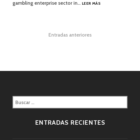
gambling enterprise sector in…
LEER MÁS
Entradas anteriores
ENTRADAS RECIENTES