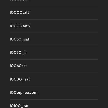
10000sat5
10000sat6
10050_sat
10050_tr
10060sat
10080_sat
100orpheu.com
10100_sat