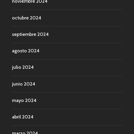
noviembre 2024
octubre 2024
septiembre 2024
agosto 2024
julio 2024
junio 2024
mayo 2024
abril 2024
marzo 2024