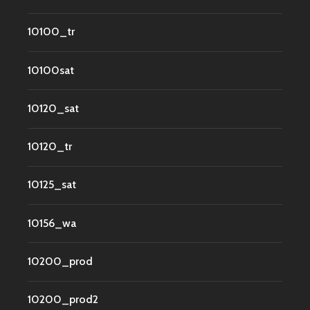
10100_tr
10100sat
10120_sat
10120_tr
10125_sat
10156_wa
10200_prod
10200_prod2