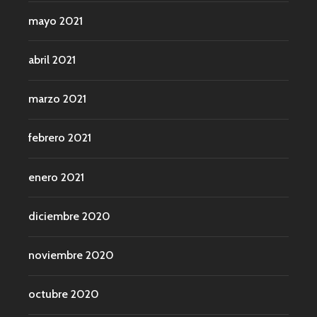
mayo 2021
abril 2021
marzo 2021
febrero 2021
enero 2021
diciembre 2020
noviembre 2020
octubre 2020