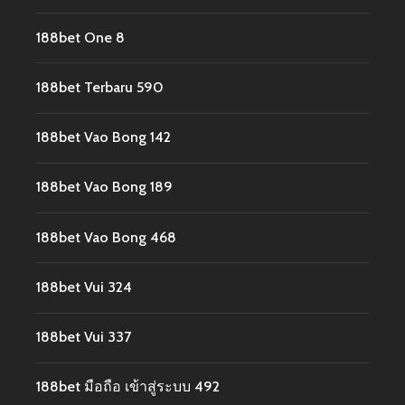
188bet One 8
188bet Terbaru 590
188bet Vao Bong 142
188bet Vao Bong 189
188bet Vao Bong 468
188bet Vui 324
188bet Vui 337
188bet มือถือ เข้าสู่ระบบ 492