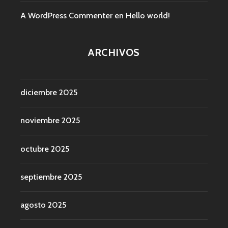
A WordPress Commenter
en
Hello world!
ARCHIVOS
diciembre 2025
noviembre 2025
octubre 2025
septiembre 2025
agosto 2025