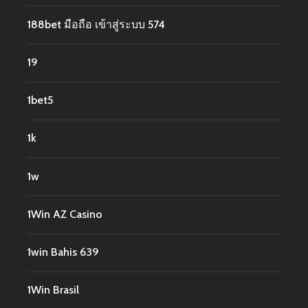
188bet มือถือ เข้าสู่ระบบ 574
19
1bet5
1k
1w
1Win AZ Casino
1win Bahis 639
1Win Brasil