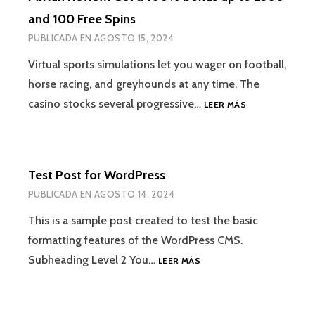
and 100 Free Spins
PUBLICADA EN
AGOSTO 15, 2024
Virtual sports simulations let you wager on football,
horse racing, and greyhounds at any time. The
casino stocks several progressive…
LEER MÁS
Test Post for WordPress
PUBLICADA EN
AGOSTO 14, 2024
This is a sample post created to test the basic
formatting features of the WordPress CMS.
Subheading Level 2 You…
LEER MÁS