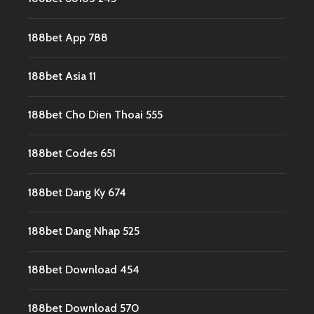
188bet App 788
188bet Asia 11
188bet Cho Dien Thoai 555
188bet Codes 651
188bet Dang Ky 674
188bet Dang Nhap 525
188bet Download 454
188bet Download 570