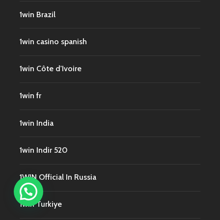
1win Brazil
1win casino spanish
1win Côte d'Ivoire
1win fr
1win India
1win Indir 520
1WIN Official In Russia
1win Turkiye