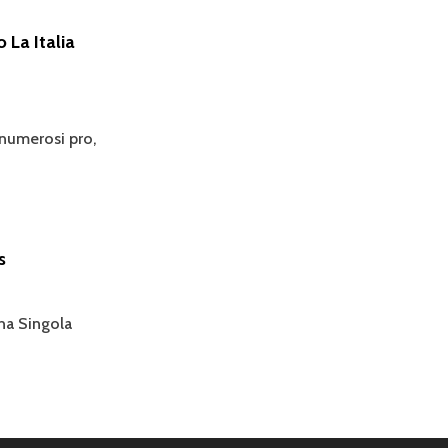
 La Italia
 numerosi pro,
s
Una Singola