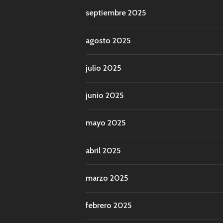
septiembre 2025
agosto 2025
julio 2025
junio 2025
mayo 2025
abril 2025
marzo 2025
febrero 2025