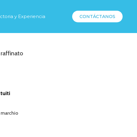
ctoria y Experiencia
CONTÁCTANOS
raffinato
uiti
n marchio