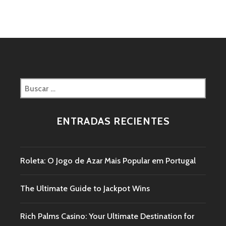
ENTRADAS RECIENTES
Roleta: O Jogo de Azar Mais Popular em Portugal
The Ultimate Guide to Jackpot Wins
Rich Palms Casino: Your Ultimate Destination for