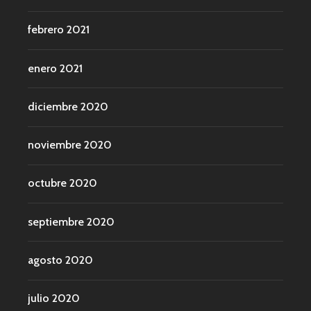
febrero 2021
enero 2021
diciembre 2020
noviembre 2020
octubre 2020
septiembre 2020
agosto 2020
julio 2020