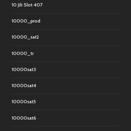
10 Jili Slot 407
10000_prod
10000_sat2
10000_tr
10000sat3
10000sat4
10000sat5
10000sat6