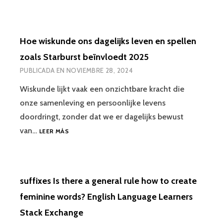
Hoe wiskunde ons dagelijks leven en spellen
zoals Starburst beïnvloedt 2025
PUBLICADA EN
NOVIEMBRE 28, 2024
Wiskunde lijkt vaak een onzichtbare kracht die
onze samenleving en persoonlijke levens
doordringt, zonder dat we er dagelijks bewust
van…
LEER MÁS
suffixes Is there a general rule how to create
feminine words? English Language Learners
Stack Exchange