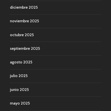
diciembre 2025
noviembre 2025
octubre 2025
septiembre 2025
agosto 2025
julio 2025
junio 2025
mayo 2025