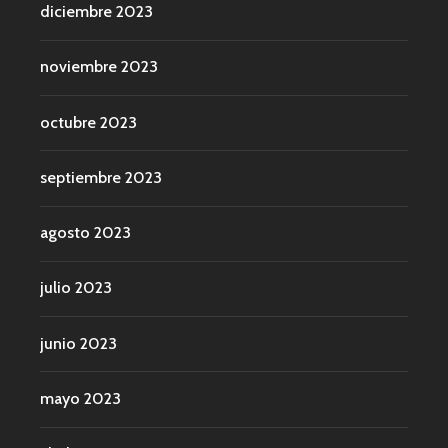
diciembre 2023
noviembre 2023
octubre 2023
septiembre 2023
agosto 2023
julio 2023
junio 2023
mayo 2023