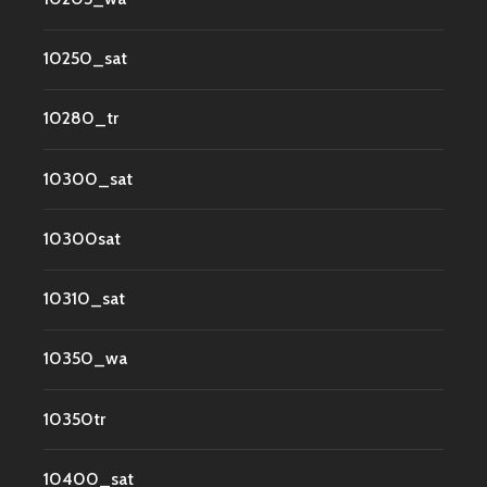
10250_sat
10280_tr
10300_sat
10300sat
10310_sat
10350_wa
10350tr
10400_sat