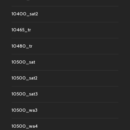
10400_sat2
10465_tr
10480_tr
10500_sat
10500_sat2
10500_sat3
10500_wa3
10500_wa4