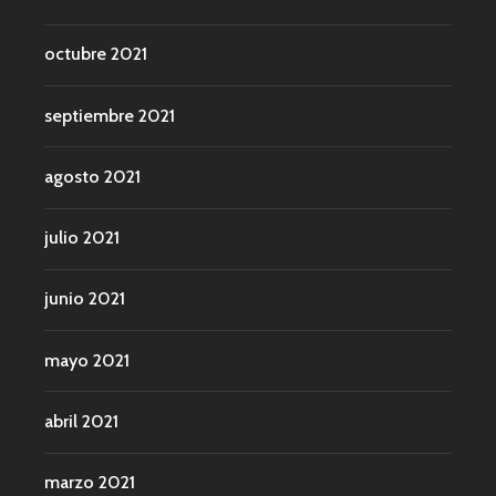
octubre 2021
septiembre 2021
agosto 2021
julio 2021
junio 2021
mayo 2021
abril 2021
marzo 2021