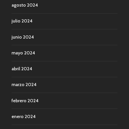
agosto 2024
julio 2024
junio 2024
mayo 2024
abril 2024
marzo 2024
febrero 2024
enero 2024