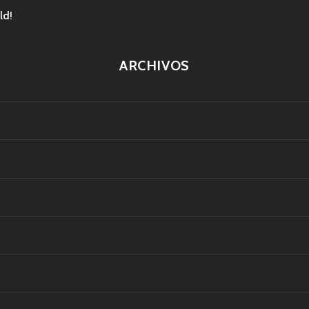
ld!
ARCHIVOS