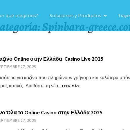
or qué elegirnos?
Soluciones y Productos
Traye
ategoría:
Spinbara-greece.c
ζίνο Online στην Ελλάδα ️ Casino Live 2025
EPTIEMBRE 27, 2025
σσότερα για καζίνο που πληρώνουν γρήγορα και καλύτερα μπόνο
ς μας κρτικές. Διαβάστε τη νέα…
LEER MÁS
νο Όλα τα Online Casino στην Ελλάδα 2025
EPTIEMBRE 27, 2025