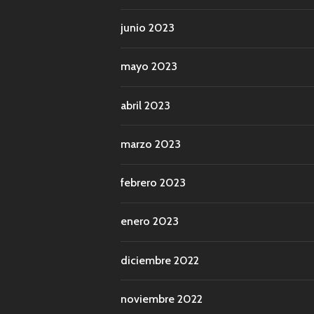
junio 2023
mayo 2023
abril 2023
marzo 2023
febrero 2023
enero 2023
diciembre 2022
noviembre 2022