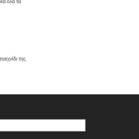
ικά όλα τα
παιχνίδι της