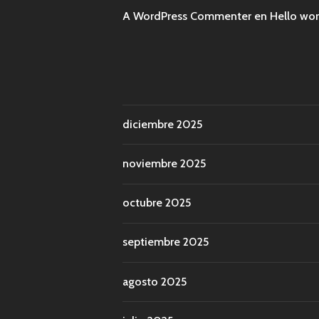
A WordPress Commenter
en
Hello wor
diciembre 2025
noviembre 2025
octubre 2025
septiembre 2025
agosto 2025