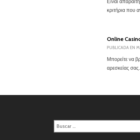
Είναι απαραίτη
κριτήρια που 
Online Casin
PUBLICADA EN
M
Μπορείτε να βρ
αρεσκείας σας