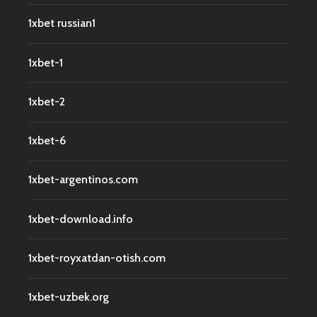
1xbet russian1
1xbet-1
1xbet-2
1xbet-6
1xbet-argentinos.com
1xbet-download.info
1xbet-royxatdan-otish.com
1xbet-uzbek.org