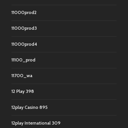
11000prod2
11000prod3
11000prod4
11100_prod
11700_wa
12 Play 398
12play Casino 895
12play International 309