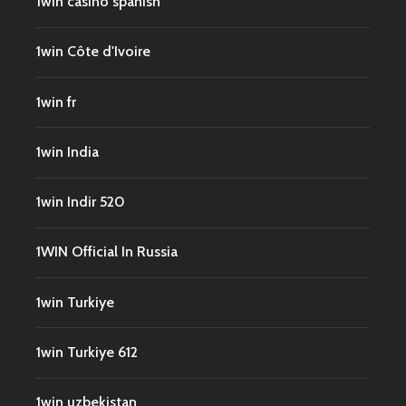
1win casino spanish
1win Côte d'Ivoire
1win fr
1win India
1win Indir 520
1WIN Official In Russia
1win Turkiye
1win Turkiye 612
1win uzbekistan