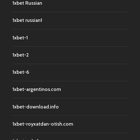
1xbet Russian
1xbet russian1
1xbet-1
1xbet-2
1xbet-6
1xbet-argentinos.com
1xbet-download.info
1xbet-royxatdan-otish.com