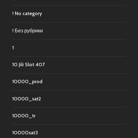
! No category
! Без рубрики
1
10 Jili Slot 407
10000_prod
10000_sat2
10000_tr
10000sat3