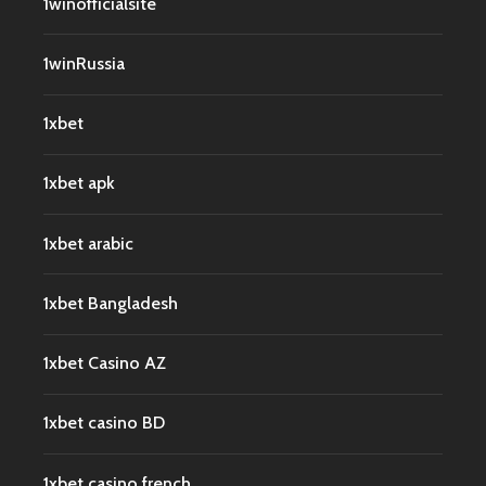
1winofficialsite
1winRussia
1xbet
1xbet apk
1xbet arabic
1xbet Bangladesh
1xbet Casino AZ
1xbet casino BD
1xbet casino french