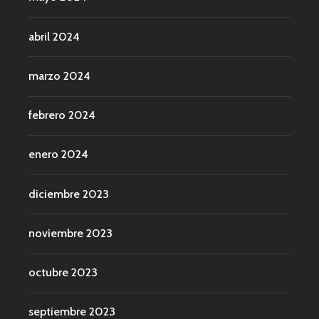
abril 2024
marzo 2024
febrero 2024
enero 2024
diciembre 2023
noviembre 2023
octubre 2023
septiembre 2023