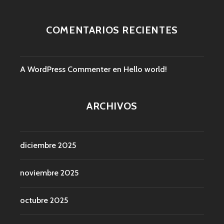
COMENTARIOS RECIENTES
A WordPress Commenter
en
Hello world!
ARCHIVOS
diciembre 2025
noviembre 2025
octubre 2025