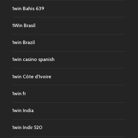
1win Bahis 639
1Win Brasil
1win Brazil
1win casino spanish
1win Côte d'Ivoire
1win fr
1win India
1win Indir 520