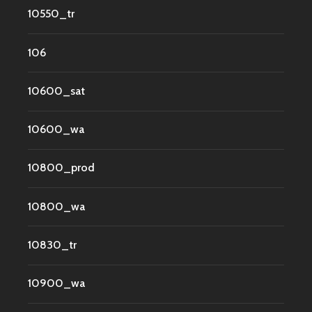
10550_tr
106
10600_sat
10600_wa
10800_prod
10800_wa
10830_tr
10900_wa