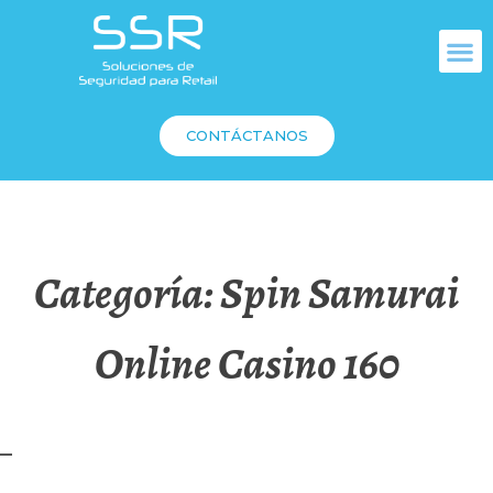
CONTÁCTANOS
Categoría:
Spin Samurai
Online Casino 160
–