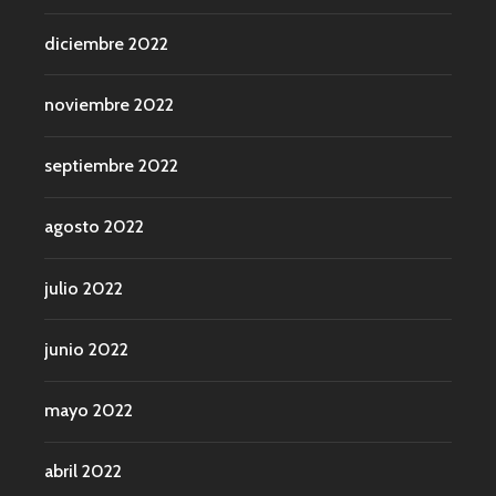
diciembre 2022
noviembre 2022
septiembre 2022
agosto 2022
julio 2022
junio 2022
mayo 2022
abril 2022