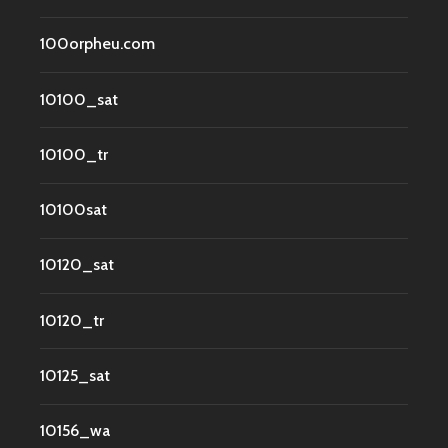
100orpheu.com
10100_sat
10100_tr
10100sat
10120_sat
10120_tr
10125_sat
10156_wa