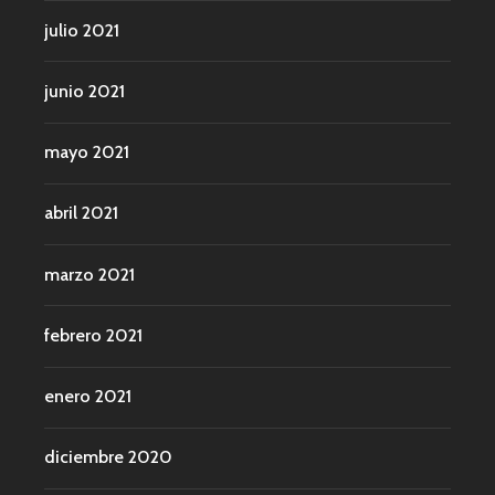
julio 2021
junio 2021
mayo 2021
abril 2021
marzo 2021
febrero 2021
enero 2021
diciembre 2020