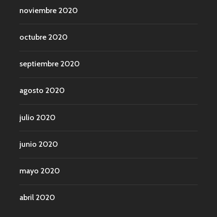
noviembre 2020
octubre 2020
septiembre 2020
agosto 2020
julio 2020
junio 2020
mayo 2020
abril 2020