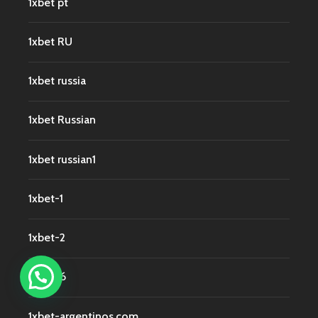
1xbet pt
1xbet RU
1xbet russia
1xbet Russian
1xbet russian1
1xbet-1
1xbet-2
1xbet-6
1xbet-argentinos.com