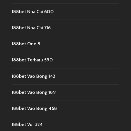
188bet Nha Cai 600
188bet Nha Cai 716
188bet One 8
188bet Terbaru 590
188bet Vao Bong 142
188bet Vao Bong 189
188bet Vao Bong 468
188bet Vui 324