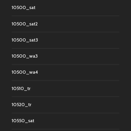
10500_sat
10500_sat2
10500_sat3
10500_wa3
10500_wa4
10510_tr
10520_tr
10550_sat