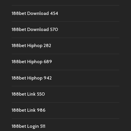
188bet Download 454
188bet Download 570
188bet Hiphop 282
188bet Hiphop 689
188bet Hiphop 942
188bet Link 550
188bet Link 986
188bet Login 511