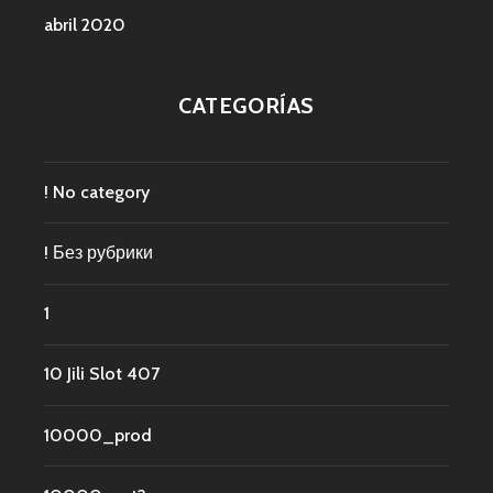
abril 2020
CATEGORÍAS
! No category
! Без рубрики
1
10 Jili Slot 407
10000_prod