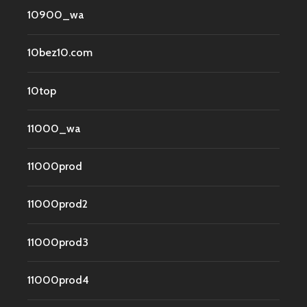
10900_wa
10bez10.com
10top
11000_wa
11000prod
11000prod2
11000prod3
11000prod4