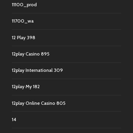
11100_prod
11700_wa
12 Play 398
12play Casino 895
12play International 309
12play My 182
12play Online Casino 805
14