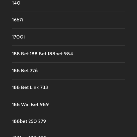
140
1667i
1700i
188 Bet 188 Bet 188bet 984
188 Bet 226
188 Bet Link 733
188 Win Bet 989
188bet 250 279