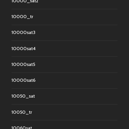
10000_sat2
10000_tr
10000sat3
10000sat4
10000sat5
10000sat6
10050_sat
10050_tr
10060sat