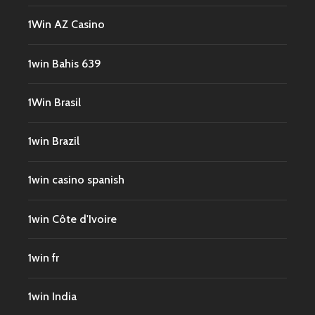
1Win AZ Casino
1win Bahis 639
1Win Brasil
1win Brazil
1win casino spanish
1win Côte d'Ivoire
1win fr
1win India