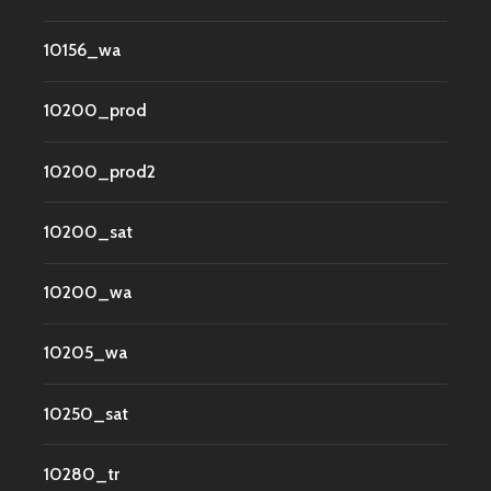
10156_wa
10200_prod
10200_prod2
10200_sat
10200_wa
10205_wa
10250_sat
10280_tr