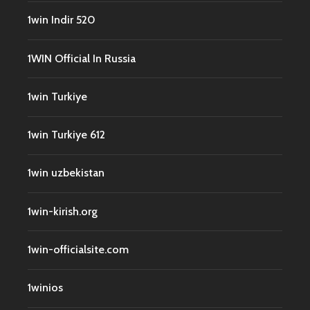
1win Indir 520
1WIN Official In Russia
1win Turkiye
1win Turkiye 612
1win uzbekistan
1win-kirish.org
1win-officialsite.com
1winios