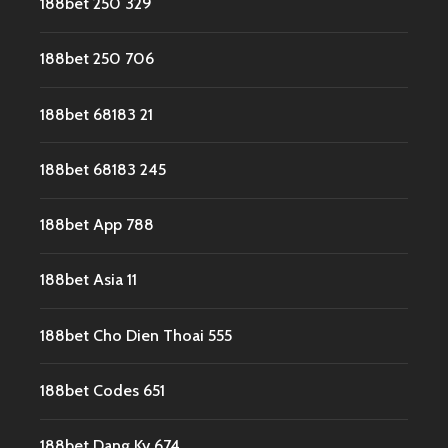
188bet 250 329
188bet 250 706
188bet 68183 21
188bet 68183 245
188bet App 788
188bet Asia 11
188bet Cho Dien Thoai 555
188bet Codes 651
188bet Dang Ky 674