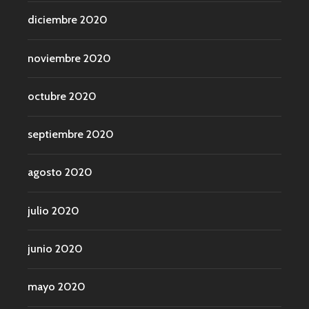
diciembre 2020
noviembre 2020
octubre 2020
septiembre 2020
agosto 2020
julio 2020
junio 2020
mayo 2020