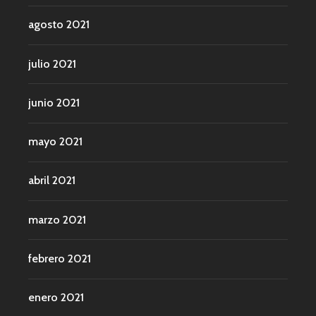
agosto 2021
julio 2021
junio 2021
mayo 2021
abril 2021
marzo 2021
febrero 2021
enero 2021