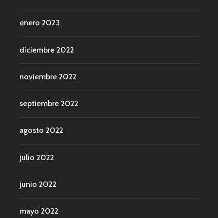
enero 2023
diciembre 2022
noviembre 2022
septiembre 2022
agosto 2022
julio 2022
junio 2022
mayo 2022