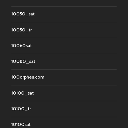
10050_sat
10050_tr
10060sat
10080_sat
100orpheu.com
10100_sat
10100_tr
10100sat