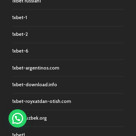
1xbet russian1
1xbet-1
1xbet-2
1xbet-6
1xbet-argentinos.com
1xbet-download.info
1xbet-royxatdan-otish.com
1xbet-uzbek.org
1xbet1