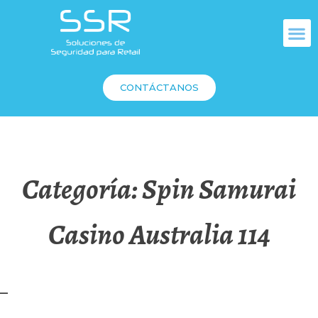
CONTÁCTANOS
Categoría:
Spin Samurai
Casino Australia 114
–