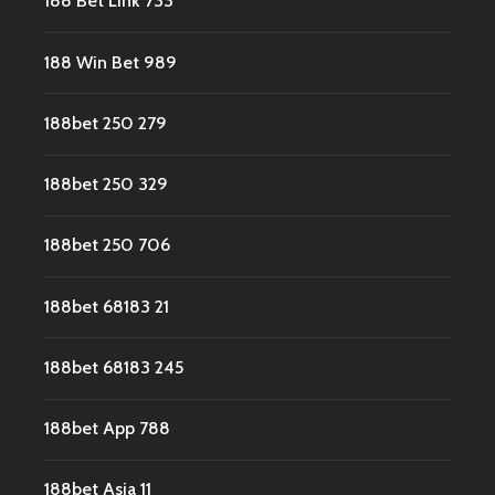
188 Bet Link 733
188 Win Bet 989
188bet 250 279
188bet 250 329
188bet 250 706
188bet 68183 21
188bet 68183 245
188bet App 788
188bet Asia 11