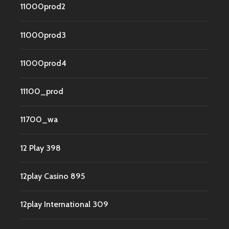
11000prod2
11000prod3
11000prod4
11100_prod
11700_wa
12 Play 398
12play Casino 895
12play International 309