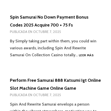
Spin Samurai No Down Payment Bonus
Codes 2025 Acquire 700 + 75 Fs
PUBLICADA EN
OCTUBRE 7, 2025
By Simply taking part within them, you could win
various awards, including Spin And Rewrite
Samurai On Collection Casino totally…
LEER MÁS
Perform Free Samurai 888 Katsumi Igt Online
Slot Machine Game Online Game
PUBLICADA EN
OCTUBRE 7, 2025
Spin And Rewrite Samurai envelops a person