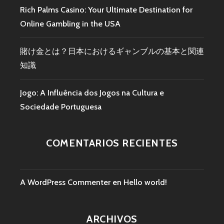
Rich Palms Casino: Your Ultimate Destination for
Online Gambling in the USA
賭け金とは？日本におけるギャンブルの基本と関連
知識
Jogo: A Influência dos Jogos na Cultura e
Sociedade Portuguesa
COMENTARIOS RECIENTES
A WordPress Commenter
en
Hello world!
ARCHIVOS