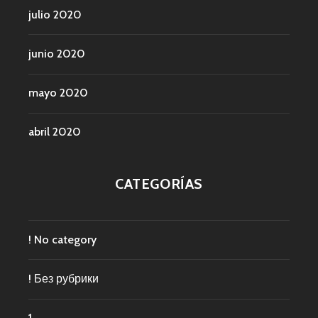
julio 2020
junio 2020
mayo 2020
abril 2020
CATEGORÍAS
! No category
! Без рубрики
1