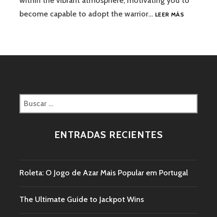
within the vibrant atmosphere, motivating you to
become capable to adopt the warrior…
LEER MÁS
ENTRADAS RECIENTES
Roleta: O Jogo de Azar Mais Popular em Portugal
The Ultimate Guide to Jackpot Wins