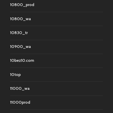
10800_prod
10800_wa
10830_tr
10900_wa
10bez10.com
10top
11000_wa
11000prod