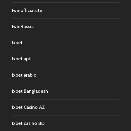
1winofficialsite
1winRussia
1xbet
1xbet apk
1xbet arabic
1xbet Bangladesh
1xbet Casino AZ
1xbet casino BD