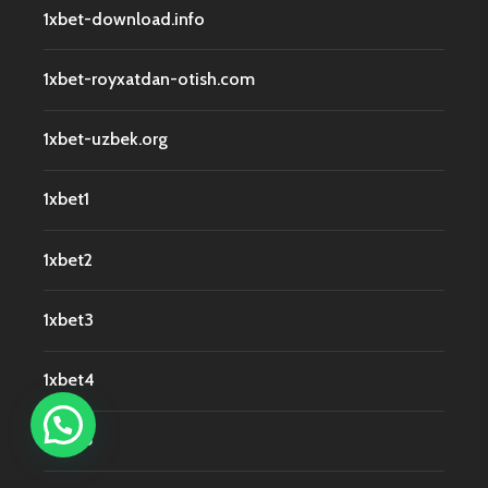
1xbet-download.info
1xbet-royxatdan-otish.com
1xbet-uzbek.org
1xbet1
1xbet2
1xbet3
1xbet4
1xbet5