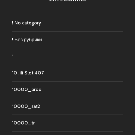
! No category
! Без рубрики
1
10 Jili Slot 407
10000_prod
10000_sat2
10000_tr