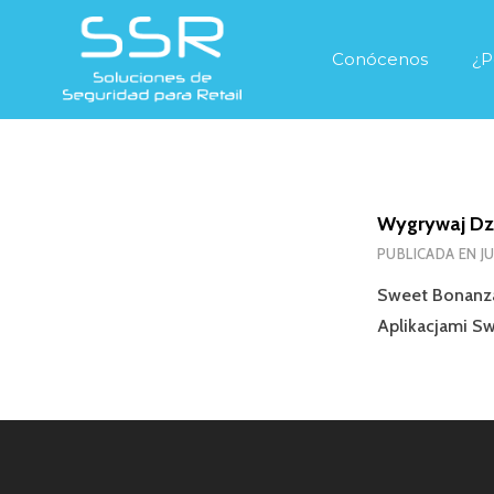
Conócenos
¿P
Wygrywaj Dz
PUBLICADA EN
J
Sweet Bonanza
Aplikacjami S