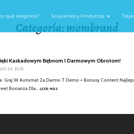
or qué elegirnos?
Soluciones y Productos
Traye
Categoría:
mombrand
ięki Kaskadowym Bębnom I Darmowym Obrotom!
ULIO 24, 2025
 ️ Graj W Automat Za Darmo T Demo + Bonusy Content Najlep
weet Bonanza Dla…
LEER MÁS