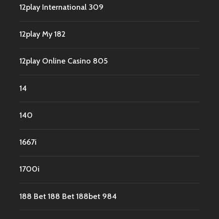
12play International 309
12play My 182
12play Online Casino 805
14
140
1667i
1700i
188 Bet 188 Bet 188bet 984