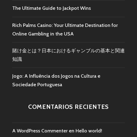
The Ultimate Guide to Jackpot Wins
Rich Palms Casino: Your Ultimate Destination for
Online Gambling in the USA
賭け金とは？日本におけるギャンブルの基本と関連
知識
Jogo: A Influência dos Jogos na Cultura e
Sociedade Portuguesa
COMENTARIOS RECIENTES
A WordPress Commenter
en
Hello world!