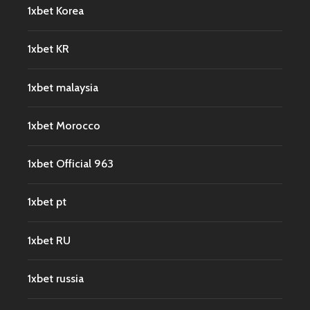
1xbet Korea
1xbet KR
1xbet malaysia
1xbet Morocco
1xbet Official 963
1xbet pt
1xbet RU
1xbet russia