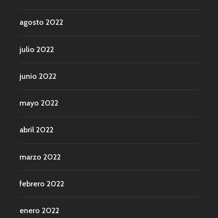
agosto 2022
julio 2022
junio 2022
mayo 2022
abril 2022
marzo 2022
febrero 2022
enero 2022