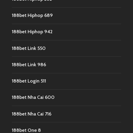
188bet Hiphop 689
188bet Hiphop 942
188bet Link 550
188bet Link 986
188bet Login 511
188bet Nha Cai 600
188bet Nha Cai 716
188bet One 8