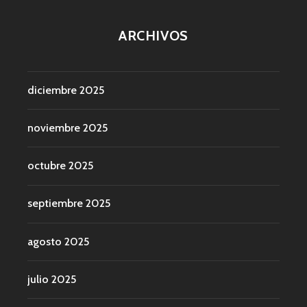
ARCHIVOS
diciembre 2025
noviembre 2025
octubre 2025
septiembre 2025
agosto 2025
julio 2025