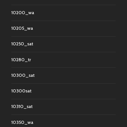
10200_wa
10205_wa
10250_sat
10280_tr
10300_sat
10300sat
10310_sat
10350_wa