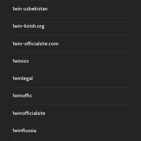
1win uzbekistan
1win-kirish.org
1win-officialsite.com
1winios
1winlegal
1winoffic
1winofficialsite
1winRussia