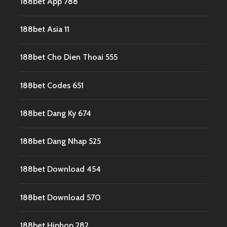
188bet App 788
188bet Asia 11
188bet Cho Dien Thoai 555
188bet Codes 651
188bet Dang Ky 674
188bet Dang Nhap 525
188bet Download 454
188bet Download 570
188bet Hiphop 282