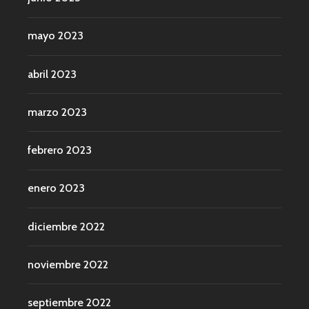
mayo 2023
abril 2023
marzo 2023
febrero 2023
enero 2023
diciembre 2022
noviembre 2022
septiembre 2022