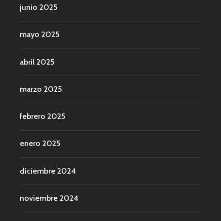
junio 2025
mayo 2025
abril 2025
marzo 2025
febrero 2025
enero 2025
diciembre 2024
noviembre 2024