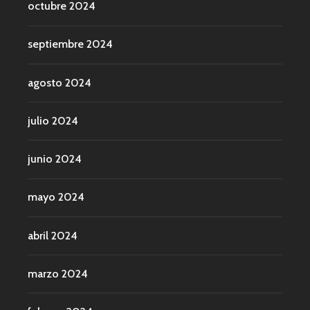
octubre 2024
septiembre 2024
agosto 2024
julio 2024
junio 2024
mayo 2024
abril 2024
marzo 2024