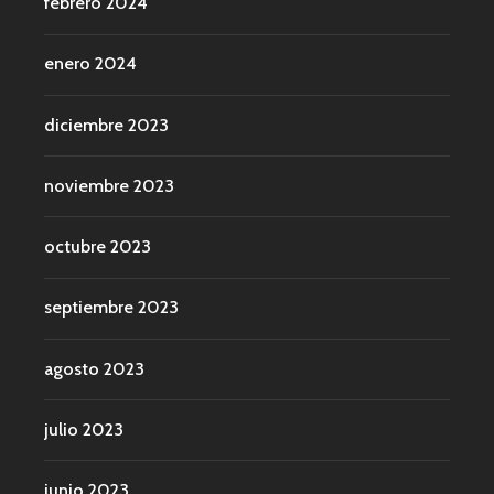
febrero 2024
enero 2024
diciembre 2023
noviembre 2023
octubre 2023
septiembre 2023
agosto 2023
julio 2023
junio 2023