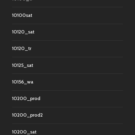
10100sat
10120_sat
10120_tr
10125_sat
10156_wa
10200_prod
10200_prod2
10200_sat