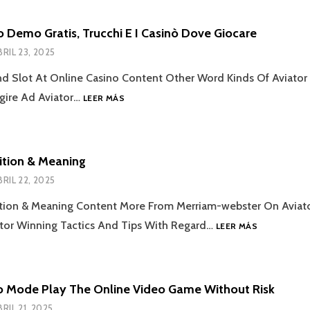
co Demo Gratis, Trucchi E I Casinò Dove Giocare
BRIL 23, 2025
 Slot At Online Casino Content Other Word Kinds Of Aviator I
gire Ad Aviator…
LEER MÁS
nition & Meaning
BRIL 22, 2025
ition & Meaning Content More From Merriam-webster On Aviato
ator Winning Tactics And Tips With Regard…
LEER MÁS
 Mode Play The Online Video Game Without Risk
BRIL 21, 2025