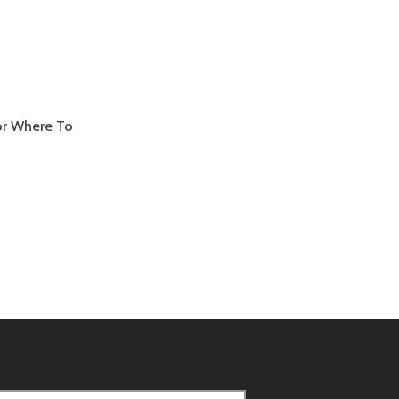
or Where To