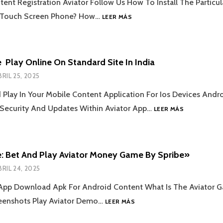
nt Registration Aviator Follow Us How To Install The Particul
d Touch Screen Phone? How…
LEER MÁS
️ Play Online On Standard Site In India
BRIL 25, 2025
Play In Your Mobile Content Application For Ios Devices Andr
Security And Updates Within Aviator App…
LEER MÁS
: Bet And Play Aviator Money Game By Spribe»
BRIL 24, 2025
App Download Apk For Android Content What Is The Aviator G
enshots Play Aviator Demo…
LEER MÁS