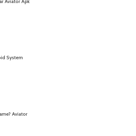
ar Aviator Apk
oid System
ame? Aviator