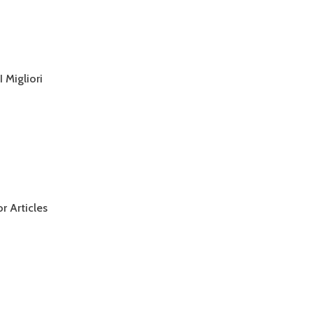
 Migliori
r Articles