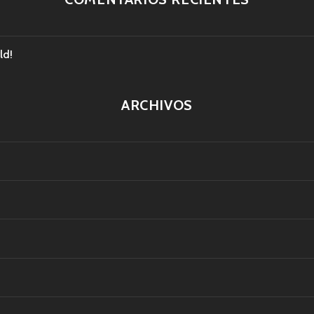
ld!
ARCHIVOS