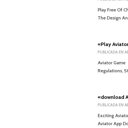
Play Free Of 
The Design An
«Play Aviat
PUBLICADA EN
A
Aviator Game ️
Regulations, 
«download Ap
PUBLICADA EN
A
Exciting Aviat
Aviator App D