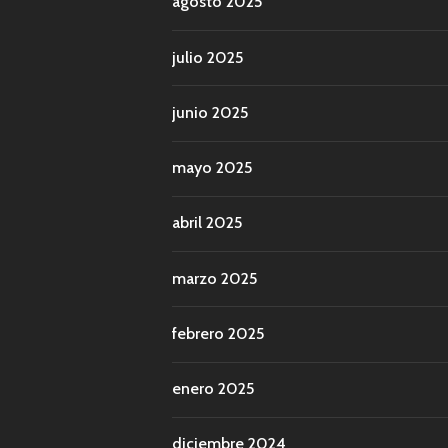
agosto 2025
julio 2025
junio 2025
mayo 2025
abril 2025
marzo 2025
febrero 2025
enero 2025
diciembre 2024