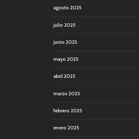
agosto 2025
julio 2025
junio 2025
mayo 2025
abril 2025
marzo 2025
febrero 2025
enero 2025