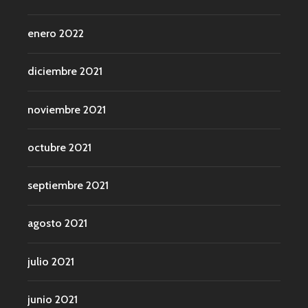
enero 2022
diciembre 2021
noviembre 2021
octubre 2021
septiembre 2021
agosto 2021
julio 2021
junio 2021