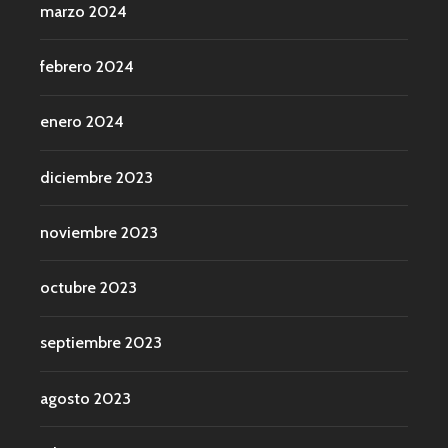
marzo 2024
febrero 2024
enero 2024
diciembre 2023
noviembre 2023
octubre 2023
septiembre 2023
agosto 2023