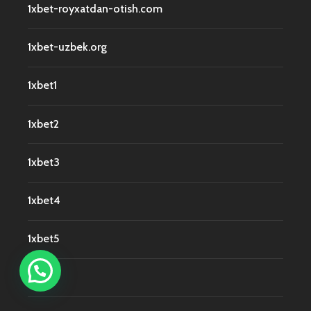
1xbet-royxatdan-otish.com
1xbet-uzbek.org
1xbet1
1xbet2
1xbet3
1xbet4
1xbet5
1xbet7