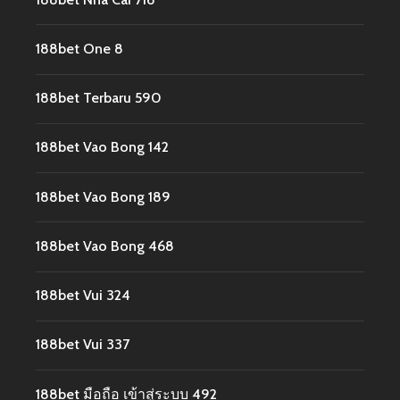
188bet One 8
188bet Terbaru 590
188bet Vao Bong 142
188bet Vao Bong 189
188bet Vao Bong 468
188bet Vui 324
188bet Vui 337
188bet มือถือ เข้าสู่ระบบ 492