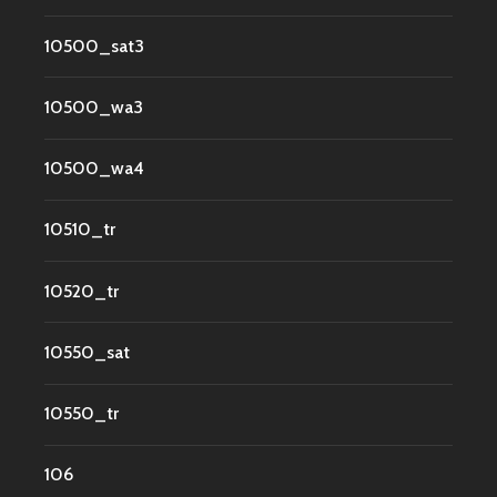
10500_sat3
10500_wa3
10500_wa4
10510_tr
10520_tr
10550_sat
10550_tr
106