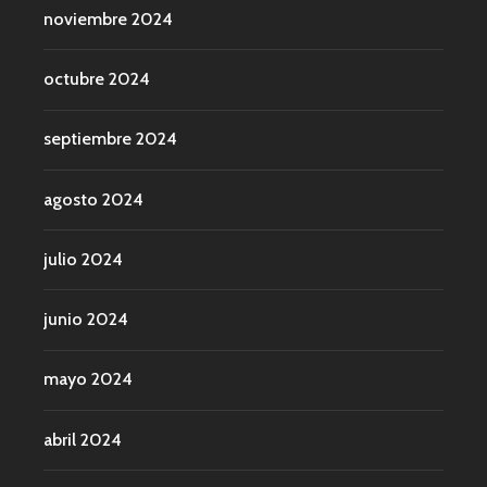
noviembre 2024
octubre 2024
septiembre 2024
agosto 2024
julio 2024
junio 2024
mayo 2024
abril 2024