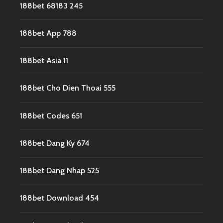
188bet 68183 245
188bet App 788
188bet Asia 11
188bet Cho Dien Thoai 555
188bet Codes 651
188bet Dang Ky 674
188bet Dang Nhap 525
188bet Download 454