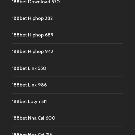
188bet Download 570
188bet Hiphop 282
188bet Hiphop 689
188bet Hiphop 942
188bet Link 550
188bet Link 986
188bet Login 511
188bet Nha Cai 600
188bet Nha Cai 716