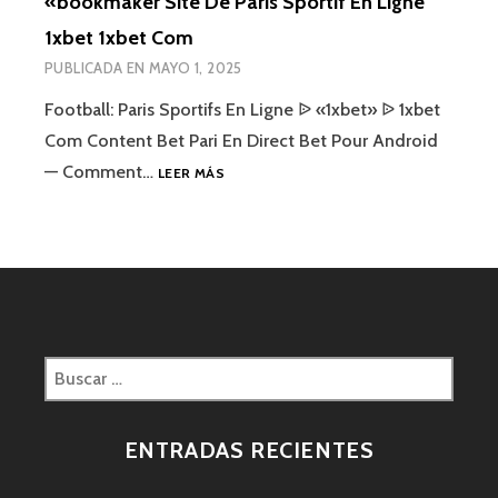
«bookmaker Site De Paris Sportif En Ligne
1xbet 1xbet Com
PUBLICADA EN
MAYO 1, 2025
Football: Paris Sportifs En Ligne ᐉ «1xbet» ᐉ 1xbet
Com Content Bet Pari En Direct Bet Pour Android
— Comment…
LEER MÁS
ENTRADAS RECIENTES