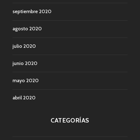
septiembre 2020
agosto 2020
julio 2020
junio 2020
mayo 2020
abril 2020
CATEGORÍAS