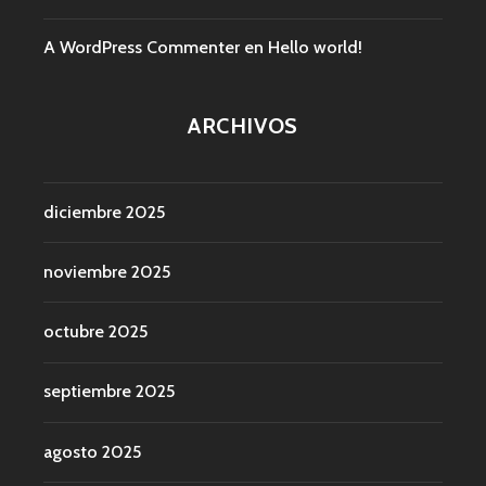
A WordPress Commenter
en
Hello world!
ARCHIVOS
diciembre 2025
noviembre 2025
octubre 2025
septiembre 2025
agosto 2025