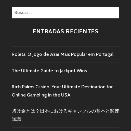
ENTRADAS RECIENTES
Roleta: O Jogo de Azar Mais Popular em Portugal
The Ultimate Guide to Jackpot Wins
Rich Palms Casino: Your Ultimate Destination for
Online Gambling in the USA
賭け金とは？日本におけるギャンブルの基本と関連
知識