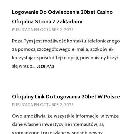
Logowanie Do Odwiedzenia 20bet Casino
Oficjalna Strona Z Zakładami
PUBLICADA EN
OCTUBRE 2, 2025
Poza Tym jest możliwość kontaktu telefonicznego
za pomocą szczegółowego e-maila, aczkolwiek
korzystając spośród tejże opcji, powinniśmy liczyć
się wraz z…
LEER MÁS
Oficjalny Link Do Logowania 20bet W Polsce
PUBLICADA EN
OCTUBRE 2, 2025
Owo umożliwia, że wszystkie informacje, w tymże
dane własne i inwestycyjne internautów, są
gromadzone i przesyłane w sposób pewny.