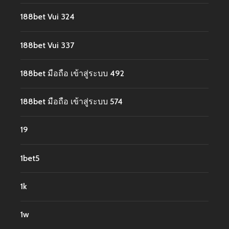
188bet Vui 324
188bet Vui 337
188bet มือถือ เข้าสู่ระบบ 492
188bet มือถือ เข้าสู่ระบบ 574
19
1bet5
1k
1w