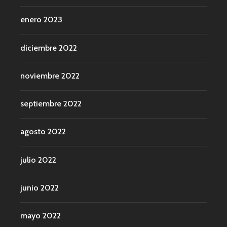
enero 2023
diciembre 2022
noviembre 2022
septiembre 2022
agosto 2022
julio 2022
junio 2022
mayo 2022