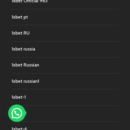
1xbet Official 963
1xbet pt
1xbet RU
1xbet russia
1xbet Russian
1xbet russian1
1xbet-1
1xbet-2
1xbet-6