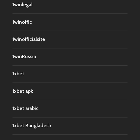
1winlegal
1winoffic
1winofficialsite
1winRussia
1xbet
1xbet apk
1xbet arabic
1xbet Bangladesh