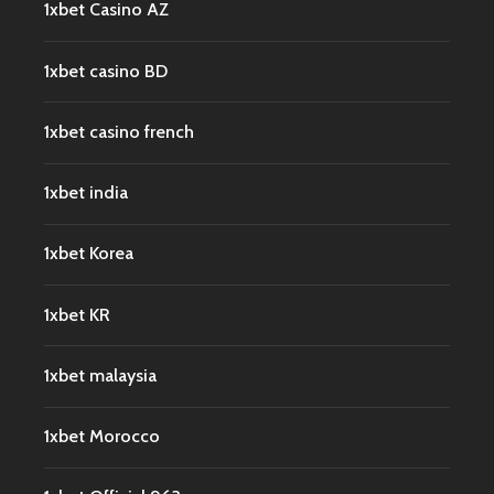
1xbet Casino AZ
1xbet casino BD
1xbet casino french
1xbet india
1xbet Korea
1xbet KR
1xbet malaysia
1xbet Morocco