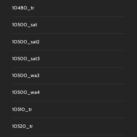
10480_tr
10500_sat
10500_sat2
10500_sat3
10500_wa3
10500_wa4
10510_tr
10520_tr