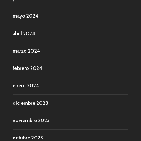
mayo 2024
abril 2024
marzo 2024
febrero 2024
enero 2024
diciembre 2023
noviembre 2023
octubre 2023