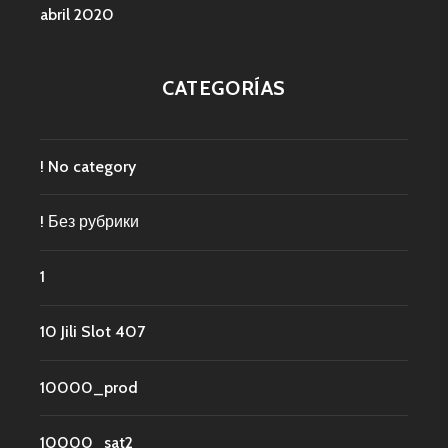
abril 2020
CATEGORÍAS
! No category
! Без рубрики
1
10 Jili Slot 407
10000_prod
10000_sat2