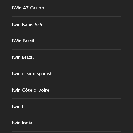
1Win AZ Casino
1win Bahis 639
1Win Brasil
1win Brazil
1win casino spanish
1win Côte d'Ivoire
1win fr
1win India