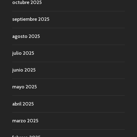
octubre 2025
septiembre 2025
agosto 2025
julio 2025
junio 2025
mayo 2025
abril 2025
marzo 2025