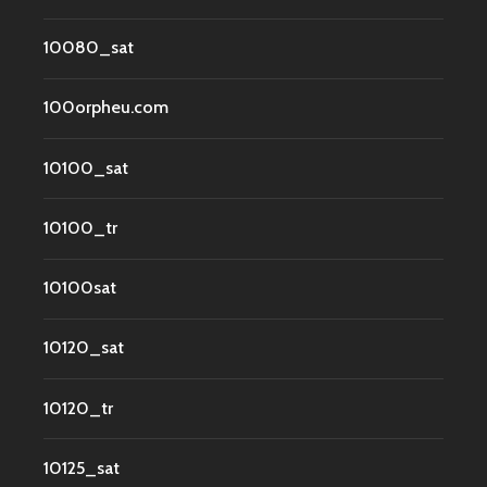
10080_sat
100orpheu.com
10100_sat
10100_tr
10100sat
10120_sat
10120_tr
10125_sat