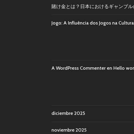
賭け金とは？日本におけるギャンブル
Jogo: A Influência dos Jogos na Cultu
A WordPress Commenter
en
Hello wor
diciembre 2025
noviembre 2025