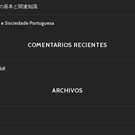
の基本と関連知識
ra e Sociedade Portuguesa
COMENTARIOS RECIENTES
ld!
ARCHIVOS