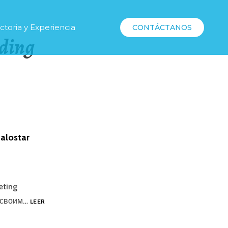
ctoria y Experiencia
CONTÁCTANOS
ading
alostar
eting
 своим…
LEER