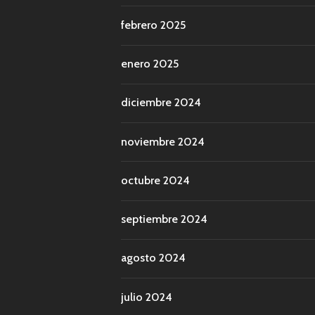
febrero 2025
enero 2025
diciembre 2024
noviembre 2024
octubre 2024
septiembre 2024
agosto 2024
julio 2024