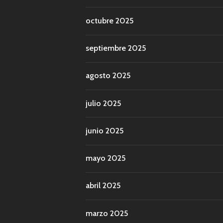
octubre 2025
septiembre 2025
agosto 2025
julio 2025
junio 2025
mayo 2025
abril 2025
marzo 2025