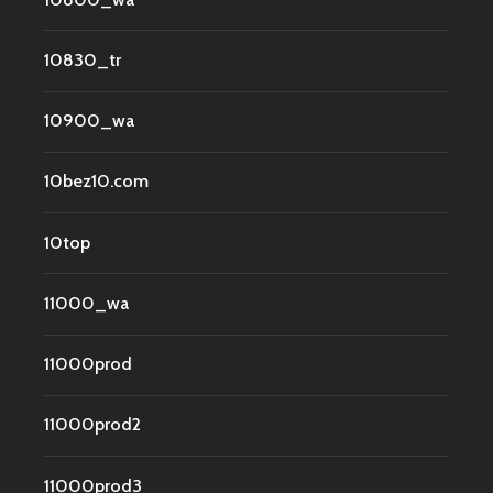
10830_tr
10900_wa
10bez10.com
10top
11000_wa
11000prod
11000prod2
11000prod3