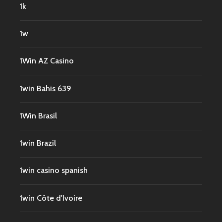
1k
1w
1Win AZ Casino
1win Bahis 639
1Win Brasil
1win Brazil
1win casino spanish
1win Côte d'Ivoire