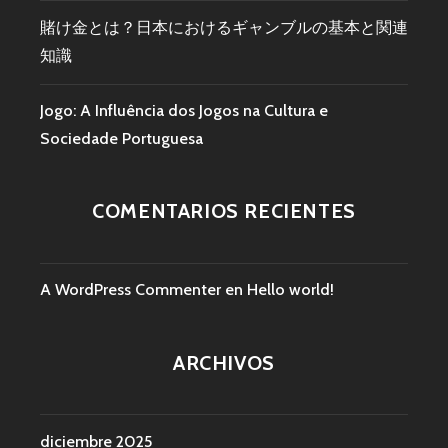
賭け金とは？日本におけるギャンブルの基本と関連
知識
Jogo: A Influência dos Jogos na Cultura e
Sociedade Portuguesa
COMENTARIOS RECIENTES
A WordPress Commenter
en
Hello world!
ARCHIVOS
diciembre 2025