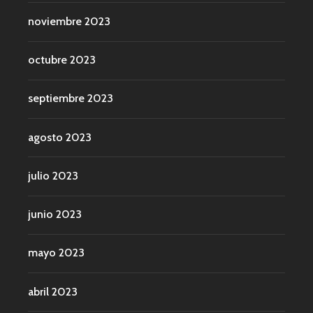
noviembre 2023
octubre 2023
septiembre 2023
agosto 2023
julio 2023
junio 2023
mayo 2023
abril 2023