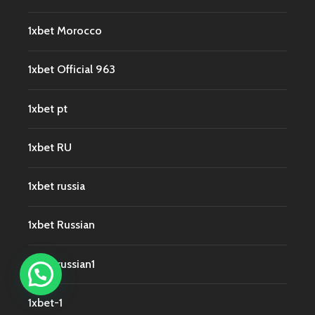
1xbet Morocco
1xbet Official 963
1xbet pt
1xbet RU
1xbet russia
1xbet Russian
1xbet russian1
1xbet-1