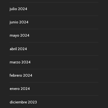
julio 2024
junio 2024
mayo 2024
abril 2024
marzo 2024
febrero 2024
enero 2024
diciembre 2023