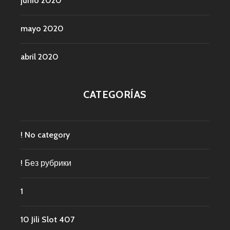
junio 2020
mayo 2020
abril 2020
CATEGORÍAS
! No category
! Без рубрики
1
10 Jili Slot 407