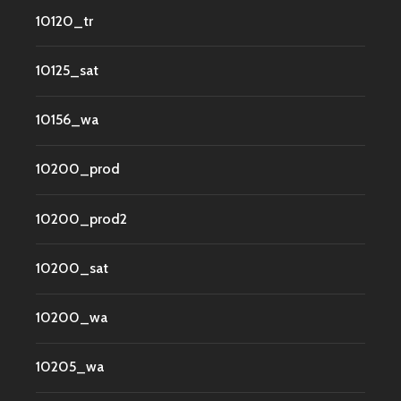
10120_tr
10125_sat
10156_wa
10200_prod
10200_prod2
10200_sat
10200_wa
10205_wa