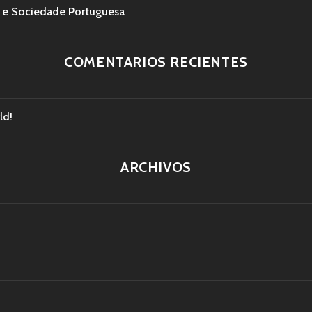
ra e Sociedade Portuguesa
COMENTARIOS RECIENTES
ld!
ARCHIVOS