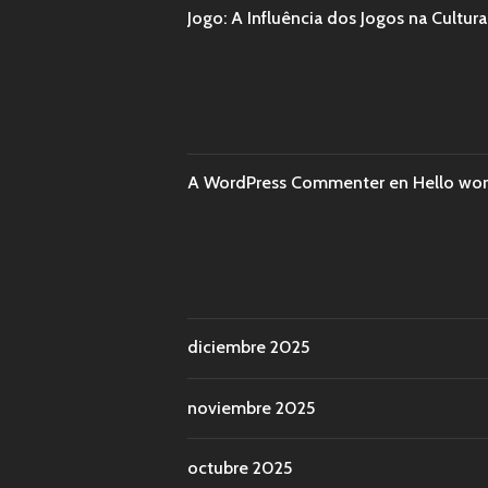
Jogo: A Influência dos Jogos na Cultu
A WordPress Commenter
en
Hello wor
diciembre 2025
noviembre 2025
octubre 2025