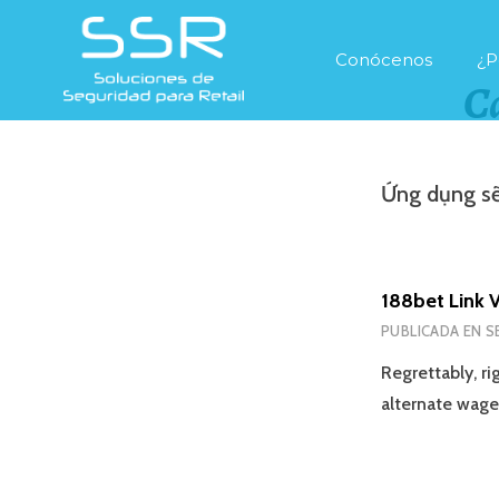
Conócenos
¿P
C
Ứng dụng sẽ 
188bet Link 
PUBLICADA EN
S
Regrettably, ri
alternate wager