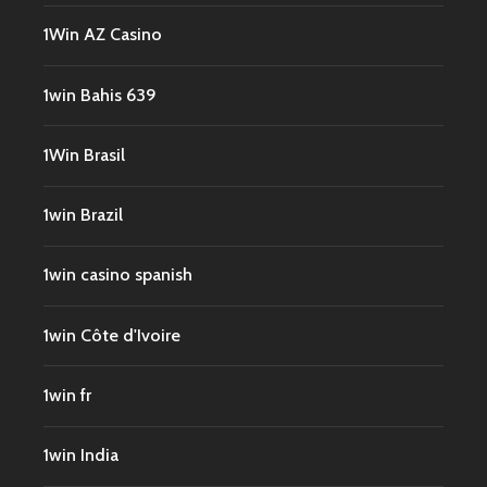
1Win AZ Casino
1win Bahis 639
1Win Brasil
1win Brazil
1win casino spanish
1win Côte d'Ivoire
1win fr
1win India