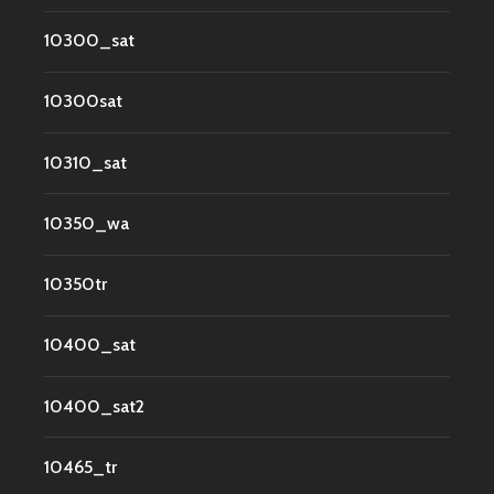
10300_sat
10300sat
10310_sat
10350_wa
10350tr
10400_sat
10400_sat2
10465_tr