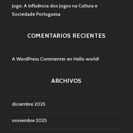
Jogo: A Influência dos Jogos na Cultura e
Sociedade Portuguesa
COMENTARIOS RECIENTES
A WordPress Commenter
en
Hello world!
ARCHIVOS
diciembre 2025
noviembre 2025