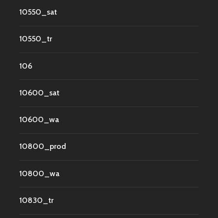
10550_sat
10550_tr
106
10600_sat
10600_wa
10800_prod
10800_wa
10830_tr