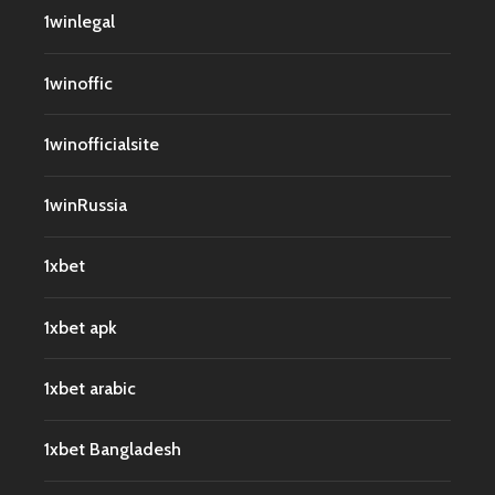
1winlegal
1winoffic
1winofficialsite
1winRussia
1xbet
1xbet apk
1xbet arabic
1xbet Bangladesh