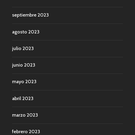
septiembre 2023
agosto 2023
julio 2023
junio 2023
mayo 2023
abril 2023
marzo 2023
febrero 2023