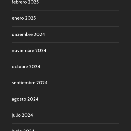
febrero 2025
enero 2025
diciembre 2024
noviembre 2024
octubre 2024
septiembre 2024
agosto 2024
julio 2024