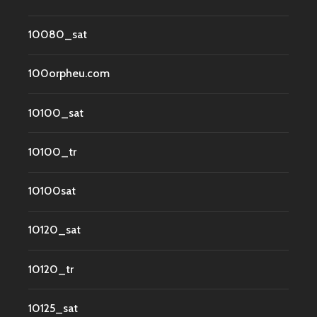
10080_sat
100orpheu.com
10100_sat
10100_tr
10100sat
10120_sat
10120_tr
10125_sat