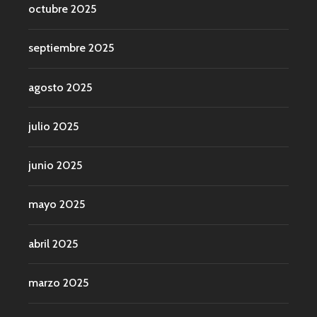
octubre 2025
septiembre 2025
agosto 2025
julio 2025
junio 2025
mayo 2025
abril 2025
marzo 2025