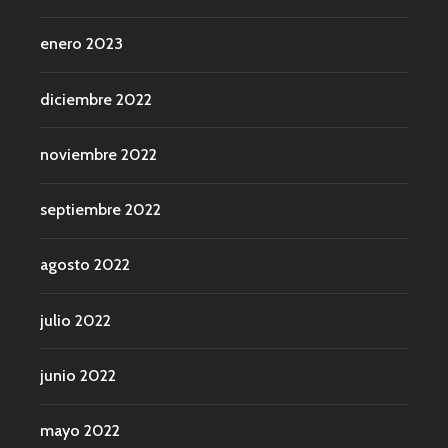
enero 2023
diciembre 2022
noviembre 2022
septiembre 2022
agosto 2022
julio 2022
junio 2022
mayo 2022