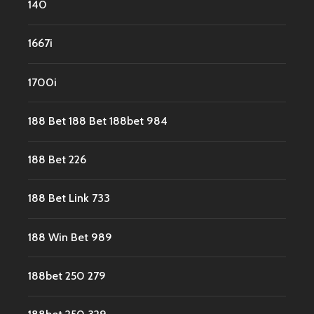
140
1667i
1700i
188 Bet 188 Bet 188bet 984
188 Bet 226
188 Bet Link 733
188 Win Bet 989
188bet 250 279