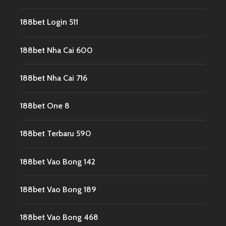
188bet Login 511
188bet Nha Cai 600
188bet Nha Cai 716
188bet One 8
188bet Terbaru 590
188bet Vao Bong 142
188bet Vao Bong 189
188bet Vao Bong 468