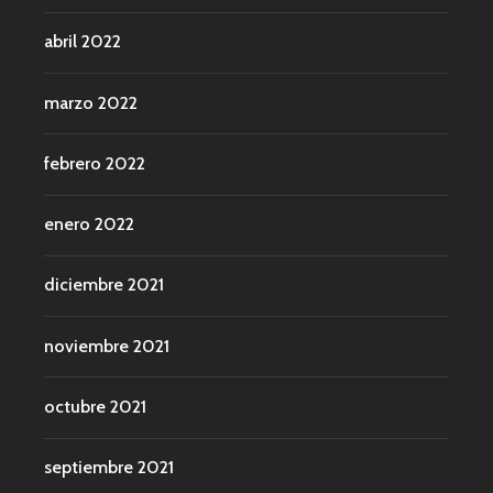
abril 2022
marzo 2022
febrero 2022
enero 2022
diciembre 2021
noviembre 2021
octubre 2021
septiembre 2021