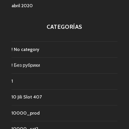
abril 2020
CATEGORÍAS
! No category
! Без рубрики
1
10 Jili Slot 407
10000_prod
10000_sat2