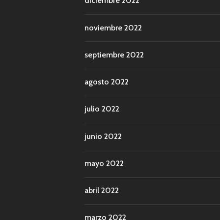
diciembre 2022
noviembre 2022
septiembre 2022
agosto 2022
julio 2022
junio 2022
mayo 2022
abril 2022
marzo 2022