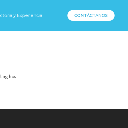
ctoria y Experiencia
CONTÁCTANOS
ling has