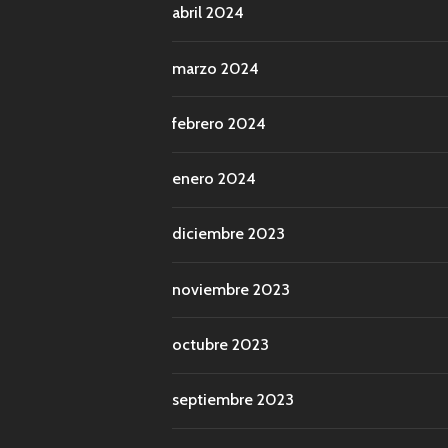
abril 2024
marzo 2024
febrero 2024
enero 2024
diciembre 2023
noviembre 2023
octubre 2023
septiembre 2023