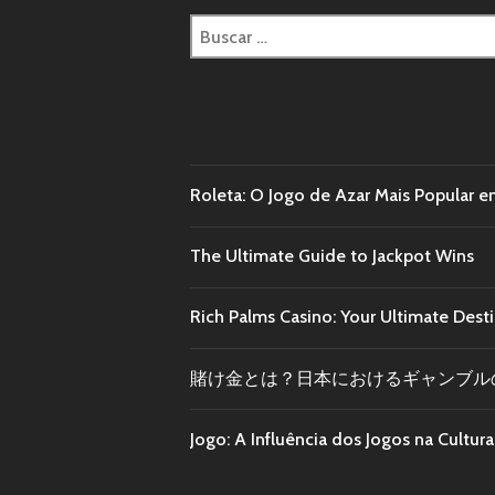
Roleta: O Jogo de Azar Mais Popular e
The Ultimate Guide to Jackpot Wins
Rich Palms Casino: Your Ultimate Dest
賭け金とは？日本におけるギャンブル
Jogo: A Influência dos Jogos na Cultu