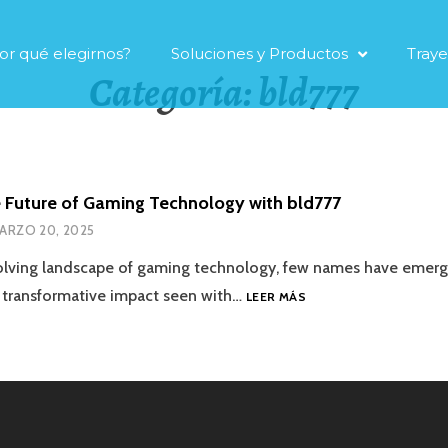
or qué elegirnos?
Soluciones y Productos
Traye
Categoría:
bld777
e Future of Gaming Technology with bld777
ARZO 20, 2025
olving landscape of gaming technology, few names have emerg
l, transformative impact seen with…
LEER MÁS