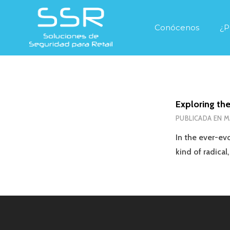
Conócenos
¿P
Exploring th
PUBLICADA EN
M
In the ever-ev
kind of radica