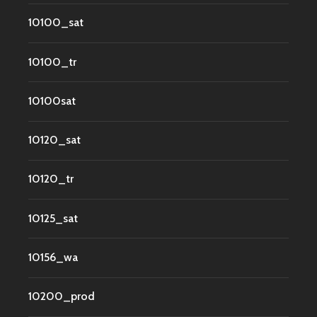
10100_sat
10100_tr
10100sat
10120_sat
10120_tr
10125_sat
10156_wa
10200_prod