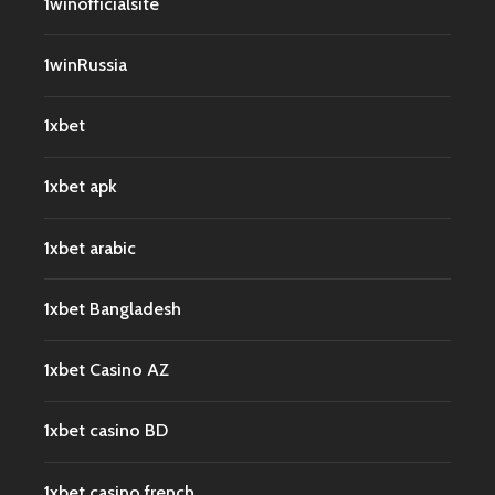
1winofficialsite
1winRussia
1xbet
1xbet apk
1xbet arabic
1xbet Bangladesh
1xbet Casino AZ
1xbet casino BD
1xbet casino french