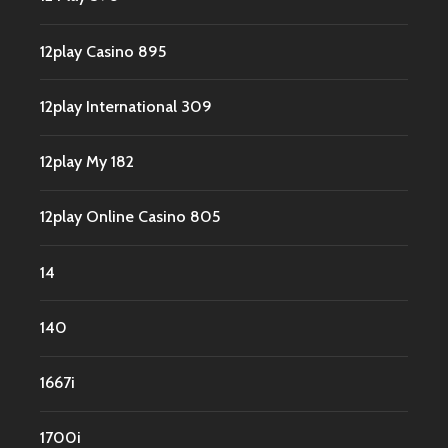
12play Casino 895
12play International 309
12play My 182
12play Online Casino 805
14
140
1667i
1700i