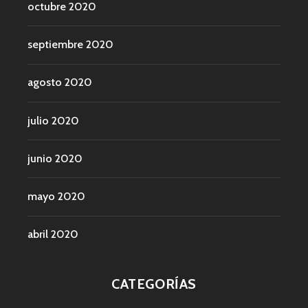
octubre 2020
septiembre 2020
agosto 2020
julio 2020
junio 2020
mayo 2020
abril 2020
CATEGORÍAS