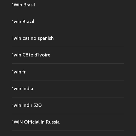
1Win Brasil
1win Brazil
1win casino spanish
1win Côte d'Ivoire
1win fr
1win India
1win Indir 520
1WIN Official In Russia