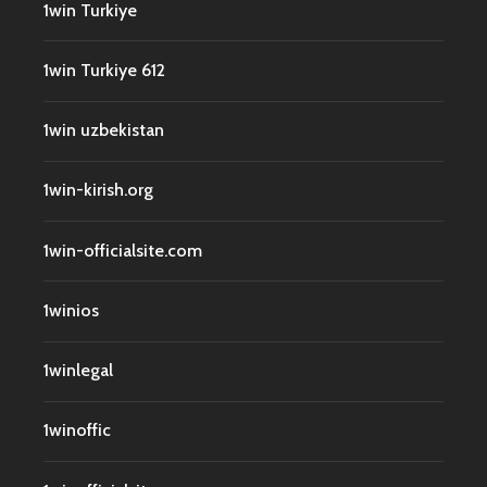
1win Turkiye
1win Turkiye 612
1win uzbekistan
1win-kirish.org
1win-officialsite.com
1winios
1winlegal
1winoffic