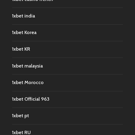
1xbet india
1xbet Korea
1xbet KR
1xbet malaysia
1xbet Morocco
1xbet Official 963
1xbet pt
1xbet RU