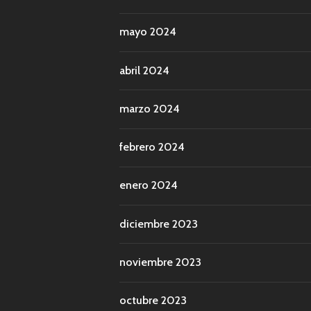
mayo 2024
abril 2024
marzo 2024
febrero 2024
enero 2024
diciembre 2023
noviembre 2023
octubre 2023