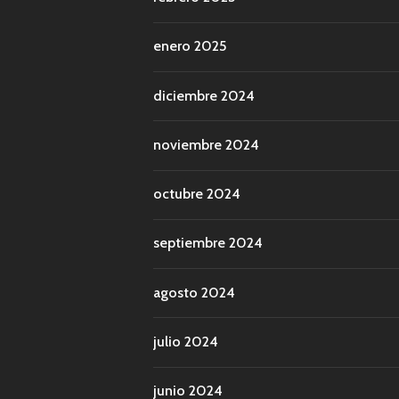
enero 2025
diciembre 2024
noviembre 2024
octubre 2024
septiembre 2024
agosto 2024
julio 2024
junio 2024