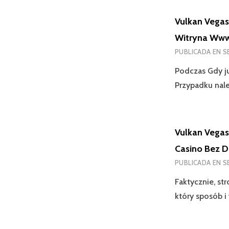
Vulkan Vegas
Witryna Ww
PUBLICADA EN
S
Podczas Gdy ju
Przypadku nal
Vulkan Vegas
Casino Bez 
PUBLICADA EN
S
Faktycznie, st
który sposób i