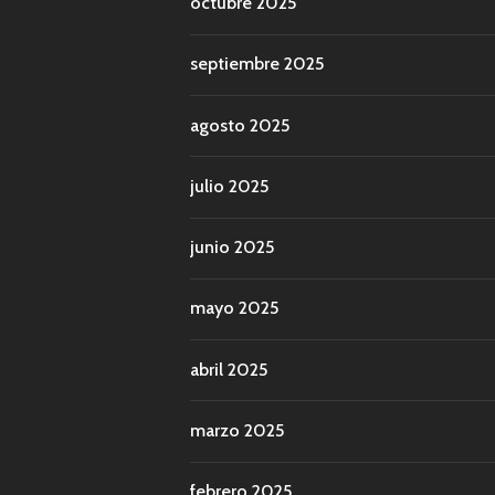
octubre 2025
septiembre 2025
agosto 2025
julio 2025
junio 2025
mayo 2025
abril 2025
marzo 2025
febrero 2025