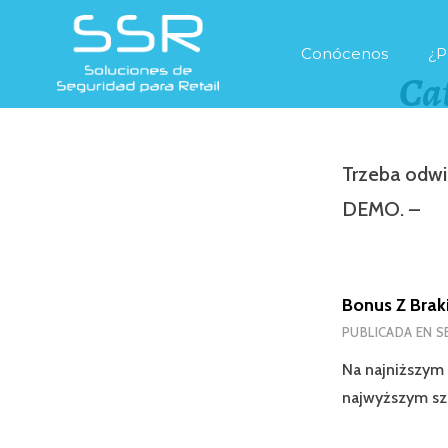
Conócenos
¿P
Ca
Trzeba odwie
DEMO. –
Bonus Z Brak
PUBLICADA EN
S
Na najniższym 
najwyższym szc