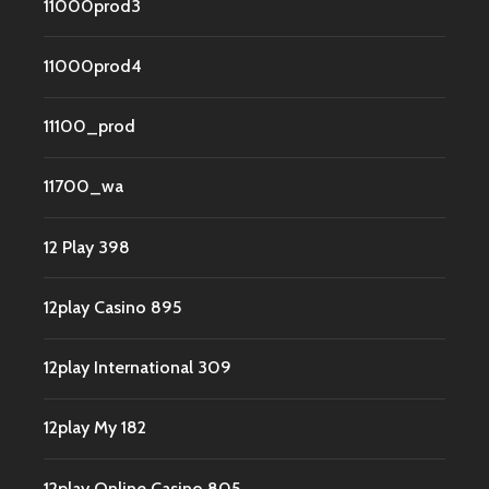
11000prod3
11000prod4
11100_prod
11700_wa
12 Play 398
12play Casino 895
12play International 309
12play My 182
12play Online Casino 805