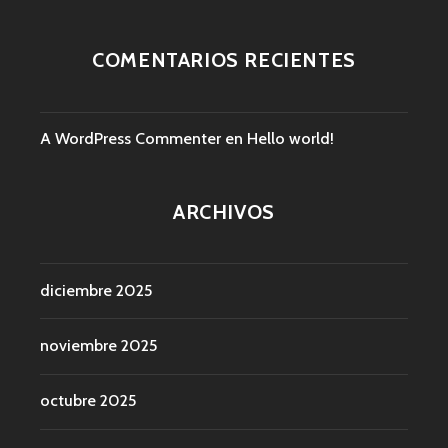
COMENTARIOS RECIENTES
A WordPress Commenter
en
Hello world!
ARCHIVOS
diciembre 2025
noviembre 2025
octubre 2025