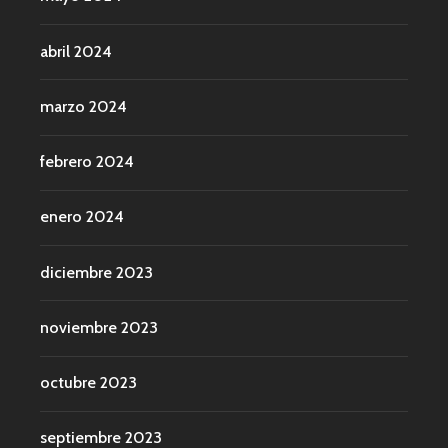
abril 2024
marzo 2024
febrero 2024
enero 2024
diciembre 2023
noviembre 2023
octubre 2023
septiembre 2023