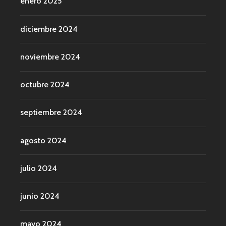
enero 2025
diciembre 2024
noviembre 2024
octubre 2024
septiembre 2024
agosto 2024
julio 2024
junio 2024
mayo 2024