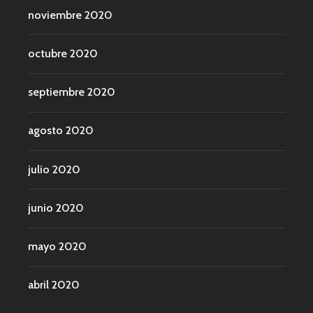
noviembre 2020
octubre 2020
septiembre 2020
agosto 2020
julio 2020
junio 2020
mayo 2020
abril 2020