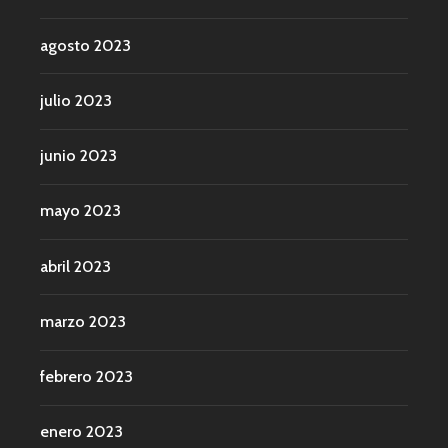
agosto 2023
julio 2023
junio 2023
mayo 2023
abril 2023
marzo 2023
febrero 2023
enero 2023