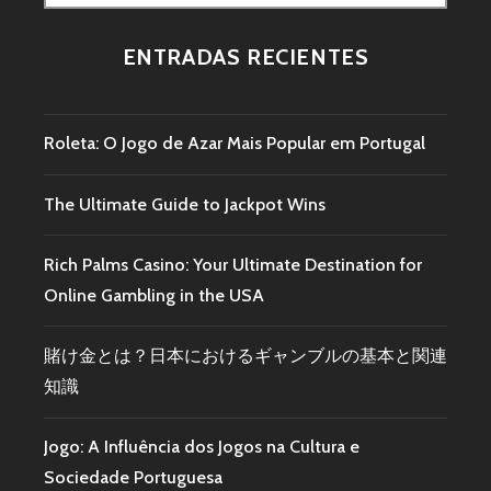
ENTRADAS RECIENTES
Roleta: O Jogo de Azar Mais Popular em Portugal
The Ultimate Guide to Jackpot Wins
Rich Palms Casino: Your Ultimate Destination for
Online Gambling in the USA
賭け金とは？日本におけるギャンブルの基本と関連
知識
Jogo: A Influência dos Jogos na Cultura e
Sociedade Portuguesa