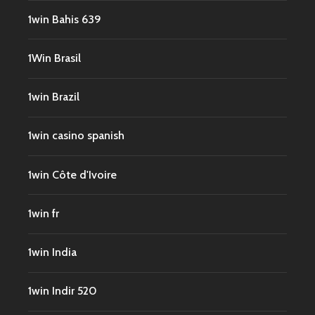
1win Bahis 639
1Win Brasil
1win Brazil
1win casino spanish
1win Côte d'Ivoire
1win fr
1win India
1win Indir 520