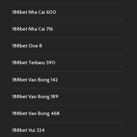
188bet Nha Cai 600
188bet Nha Cai 716
188bet One 8
188bet Terbaru 590
188bet Vao Bong 142
188bet Vao Bong 189
188bet Vao Bong 468
188bet Vui 324