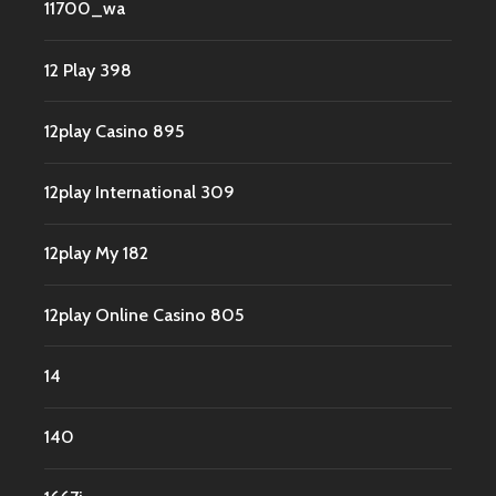
11700_wa
12 Play 398
12play Casino 895
12play International 309
12play My 182
12play Online Casino 805
14
140