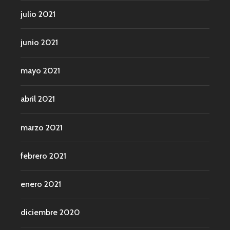
julio 2021
junio 2021
mayo 2021
abril 2021
marzo 2021
febrero 2021
enero 2021
diciembre 2020