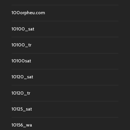
100orpheu.com
10100_sat
10100_tr
10100sat
10120_sat
10120_tr
10125_sat
10156_wa