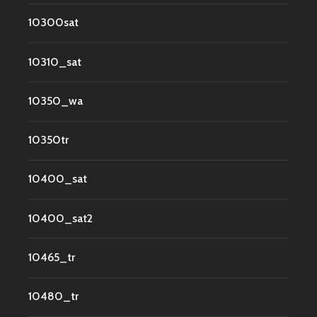
10300sat
10310_sat
10350_wa
10350tr
10400_sat
10400_sat2
10465_tr
10480_tr