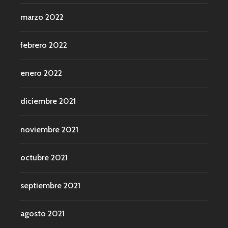
marzo 2022
febrero 2022
enero 2022
diciembre 2021
noviembre 2021
octubre 2021
septiembre 2021
agosto 2021