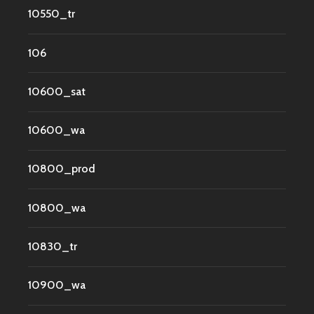
10550_tr
106
10600_sat
10600_wa
10800_prod
10800_wa
10830_tr
10900_wa