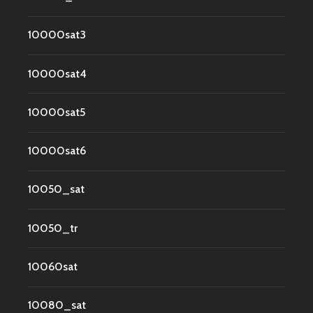
10000sat3
10000sat4
10000sat5
10000sat6
10050_sat
10050_tr
10060sat
10080_sat