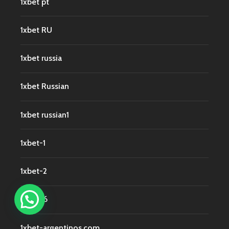
1xbet pt
1xbet RU
1xbet russia
1xbet Russian
1xbet russian1
1xbet-1
1xbet-2
1xbet-6
1xbet-argentinos.com