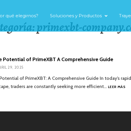
or qué elegirnos?
Soluciones y Productos
Traye
tegoría:
primexbt-company.
e Potential of PrimeXBT A Comprehensive Guide
BRIL 29, 2025
Potential of PrimeXBT: A Comprehensive Guide In today’s rapid
scape, traders are constantly seeking more efficient…
LEER MÁS