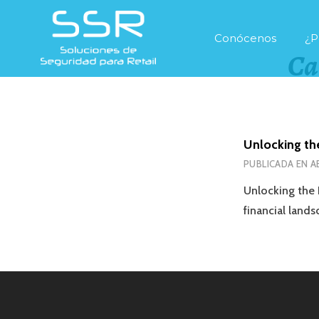
Conócenos
¿P
Ca
Unlocking th
PUBLICADA EN
A
Unlocking the 
financial land