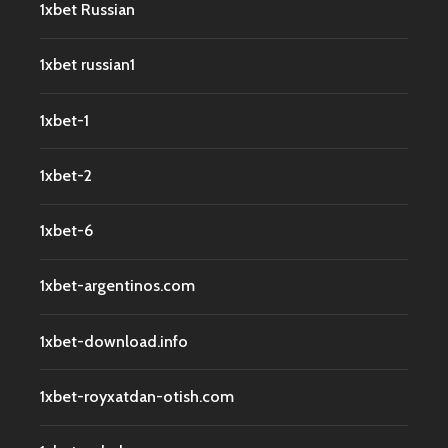
1xbet Russian
1xbet russian1
1xbet-1
1xbet-2
1xbet-6
1xbet-argentinos.com
1xbet-download.info
1xbet-royxatdan-otish.com