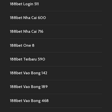
188bet Login 511
188bet Nha Cai 600
188bet Nha Cai 716
188bet One 8
188bet Terbaru 590
188bet Vao Bong 142
188bet Vao Bong 189
188bet Vao Bong 468