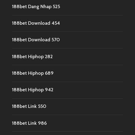
188bet Dang Nhap 525
188bet Download 454
188bet Download 570
188bet Hiphop 282
188bet Hiphop 689
188bet Hiphop 942
188bet Link 550
188bet Link 986