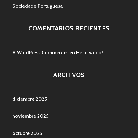
Sociedade Portuguesa
COMENTARIOS RECIENTES
A WordPress Commenter
en
Hello world!
ARCHIVOS
diciembre 2025
noviembre 2025
octubre 2025