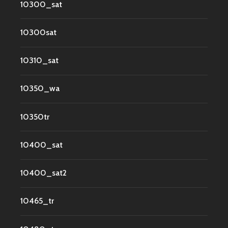
10300_sat
10300sat
10310_sat
10350_wa
10350tr
10400_sat
10400_sat2
10465_tr