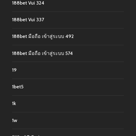
188bet Vui 324
188bet Vui 337
188bet มือถือ เข้าสู่ระบบ 492
188bet มือถือ เข้าสู่ระบบ 574
19
1bet5
1k
1w