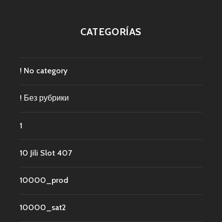
CATEGORÍAS
! No category
! Без рубрики
1
10 Jili Slot 407
10000_prod
10000_sat2