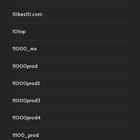
10bez10.com
10top
11000_wa
11000prod
11000prod2
11000prod3
11000prod4
11100_prod