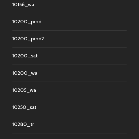
10156_wa
10200_prod
10200_prod2
10200_sat
10200_wa
10205_wa
10250_sat
10280_tr