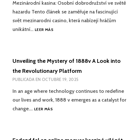
Mezinárodní kasina: Osobní dobrodružství ve světě
hazardu Tento článek se zaměřuje na fascinující
svět mezinarodni casino, která nabízejí hráčům
unikátní…
LEER MÁS
Unveiling the Mystery of 1888v A Look into
the Revolutionary Platform
PUBLICADA EN
OCTUBRE 19, 2025
In an age where technology continues to redefine
our lives and work, 1888 v emerges as a catalyst for
change.…
LEER MÁS