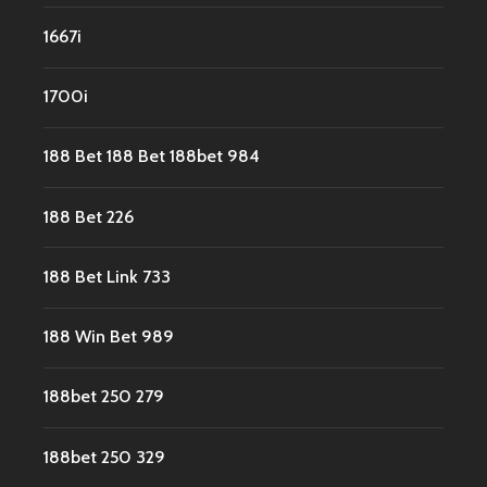
1667i
1700i
188 Bet 188 Bet 188bet 984
188 Bet 226
188 Bet Link 733
188 Win Bet 989
188bet 250 279
188bet 250 329