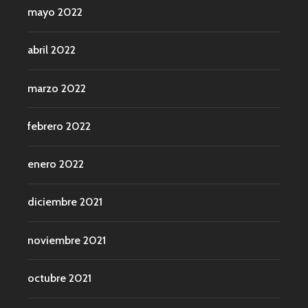
mayo 2022
abril 2022
marzo 2022
febrero 2022
enero 2022
diciembre 2021
noviembre 2021
octubre 2021