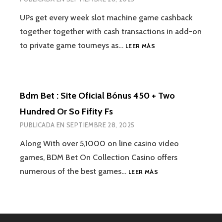
UPs get every week slot machine game cashback
together together with cash transactions in add-on
to private game tourneys as…
LEER MÁS
Bdm Bet : Site Oficial Bónus 450 + Two
Hundred Or So Fifity Fs
PUBLICADA EN
SEPTIEMBRE 28, 2025
Along With over 5,1000 on line casino video
games, BDM Bet On Collection Casino offers
numerous of the best games…
LEER MÁS