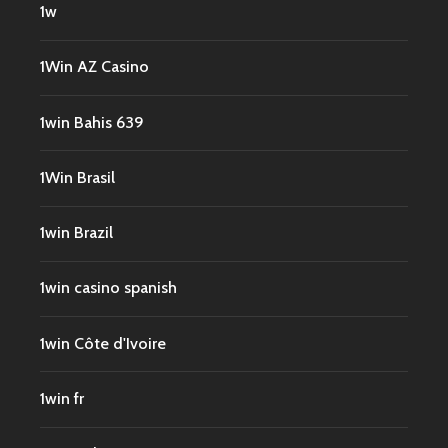
1w
1Win AZ Casino
1win Bahis 639
1Win Brasil
1win Brazil
1win casino spanish
1win Côte d'Ivoire
1win fr