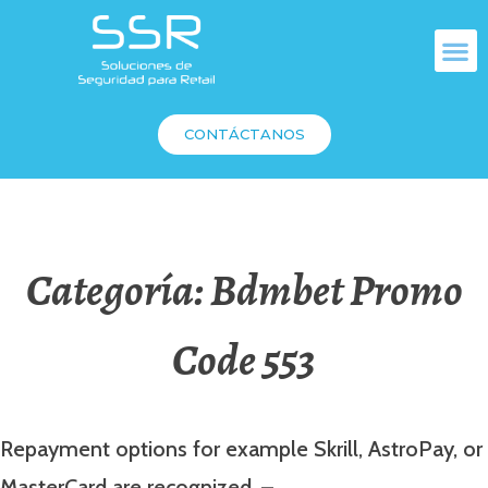
CONTÁCTANOS
Categoría:
Bdmbet Promo
Code 553
Repayment options for example Skrill, AstroPay, or
MasterCard are recognized. –