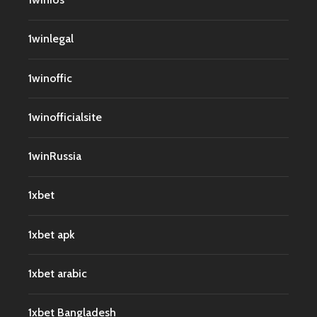
1winlegal
1winoffic
1winofficialsite
1winRussia
1xbet
1xbet apk
1xbet arabic
1xbet Bangladesh