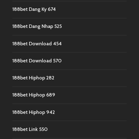
188bet Dang Ky 674
188bet Dang Nhap 525
188bet Download 454
188bet Download 570
188bet Hiphop 282
188bet Hiphop 689
188bet Hiphop 942
188bet Link 550