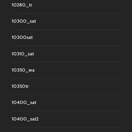
10280_tr
10300_sat
10300sat
10310_sat
10350_wa
10350tr
10400_sat
10400_sat2