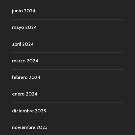
junio 2024
mayo 2024
abril 2024
marzo 2024
febrero 2024
enero 2024
diciembre 2023
noviembre 2023