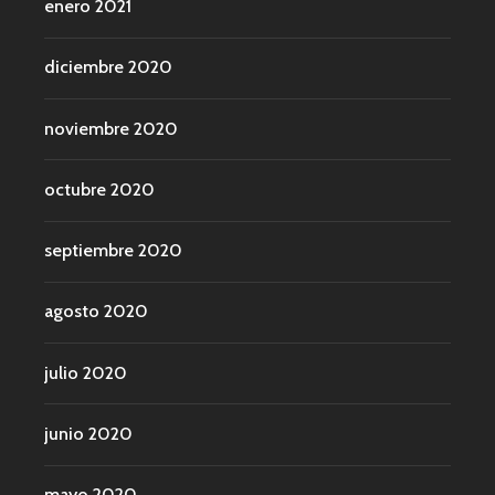
enero 2021
diciembre 2020
noviembre 2020
octubre 2020
septiembre 2020
agosto 2020
julio 2020
junio 2020
mayo 2020