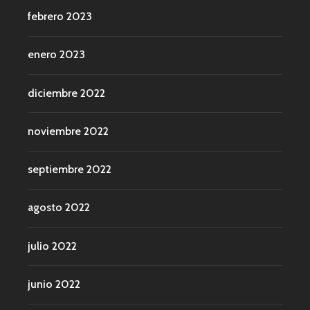
febrero 2023
enero 2023
diciembre 2022
noviembre 2022
septiembre 2022
agosto 2022
julio 2022
junio 2022