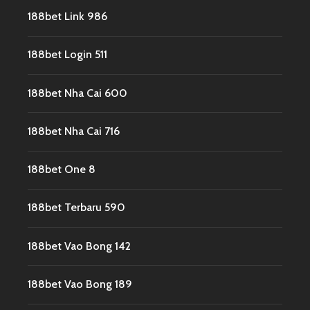
188bet Link 986
188bet Login 511
188bet Nha Cai 600
188bet Nha Cai 716
188bet One 8
188bet Terbaru 590
188bet Vao Bong 142
188bet Vao Bong 189