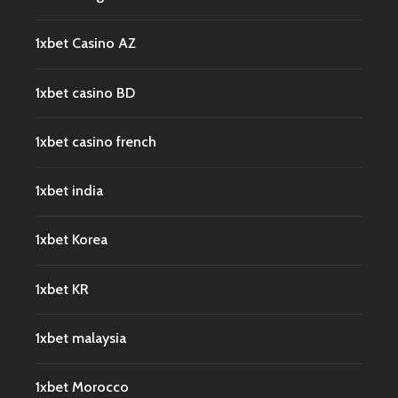
1xbet Casino AZ
1xbet casino BD
1xbet casino french
1xbet india
1xbet Korea
1xbet KR
1xbet malaysia
1xbet Morocco