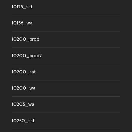
10125_sat
10156_wa
10200_prod
10200_prod2
10200_sat
10200_wa
10205_wa
10250_sat