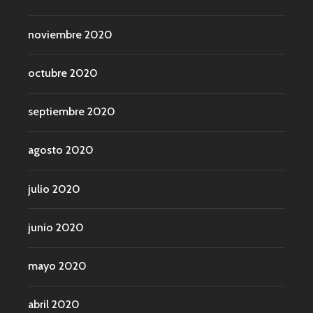
noviembre 2020
octubre 2020
septiembre 2020
agosto 2020
julio 2020
junio 2020
mayo 2020
abril 2020