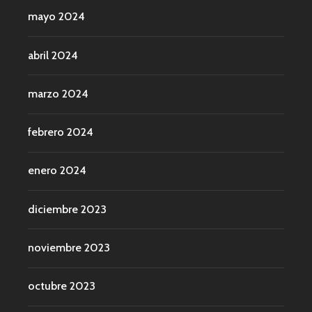
mayo 2024
abril 2024
marzo 2024
febrero 2024
enero 2024
diciembre 2023
noviembre 2023
octubre 2023