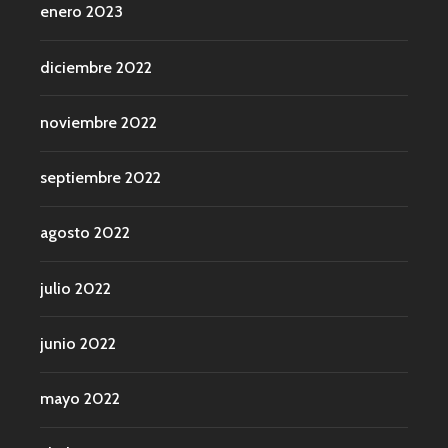
enero 2023
diciembre 2022
noviembre 2022
septiembre 2022
agosto 2022
julio 2022
junio 2022
mayo 2022