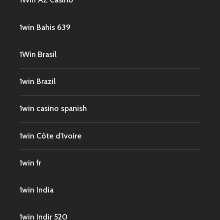
1win Bahis 639
1Win Brasil
1win Brazil
1win casino spanish
1win Côte d'Ivoire
1win fr
1win India
1win Indir 520