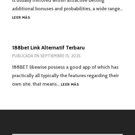
is usually mirrored within attractive betting
additional bonuses and probabilities, a wide range…
LEER MÁS
188bet Link Alternatif Terbaru
PUBLICADA EN
SEPTIEMBRE 15, 2025
188BET likewise possess a good app of which has
practically all typically the features regarding their
own site, that means…
LEER MÁS