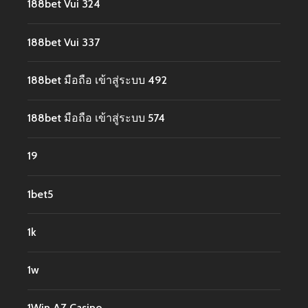
188bet Vui 324
188bet Vui 337
188bet มือถือ เข้าสู่ระบบ 492
188bet มือถือ เข้าสู่ระบบ 574
19
1bet5
1k
1w
1Win AZ Casino