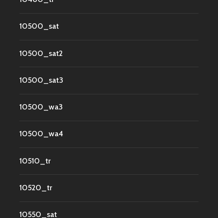
10500_sat
10500_sat2
10500_sat3
10500_wa3
10500_wa4
10510_tr
10520_tr
10550_sat