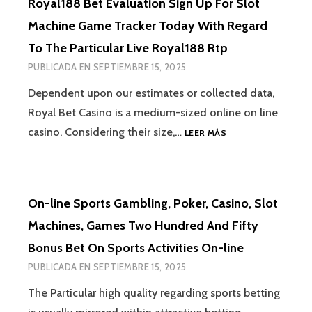
Royal188 Bet Evaluation Sign Up For Slot
Machine Game Tracker Today With Regard
To The Particular Live Royal188 Rtp
PUBLICADA EN
SEPTIEMBRE 15, 2025
Dependent upon our estimates or collected data,
Royal Bet Casino is a medium-sized online on line
casino. Considering their size,…
LEER MÁS
On-line Sports Gambling, Poker, Casino, Slot
Machines, Games Two Hundred And Fifty
Bonus Bet On Sports Activities On-line
PUBLICADA EN
SEPTIEMBRE 15, 2025
The Particular high quality regarding sports betting