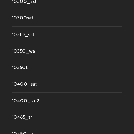
10300_sat
10300sat
10310_sat
10350_wa
10350tr
10400_sat
10400_sat2
10465_tr
10480_tr