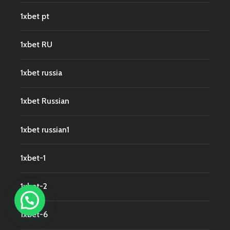
1xbet pt
1xbet RU
1xbet russia
1xbet Russian
1xbet russian1
1xbet-1
1xbet-2
1xbet-6