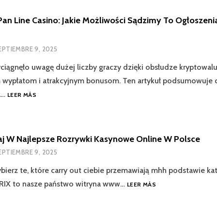
Pan Line Casino: Jakie Możliwości Sądzimy To Ogłoszenia
EPTIEMBRE 9, 2025
ciągnęło uwagę dużej liczby graczy dzięki obsłudze kryptowalu
 wypłatom i atrakcyjnym bonusom. Ten artykuł podsumowuje o
a…
LEER MÁS
aj W Najlepsze Rozrywki Kasynowe Online W Polsce
EPTIEMBRE 9, 2025
 wybierz te, które carry out ciebie przemawiają mhh podstawie k
noRIX to nasze państwo witryna www…
LEER MÁS