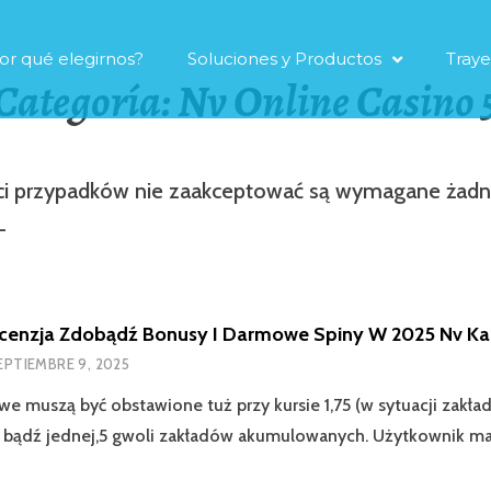
or qué elegirnos?
Soluciones y Productos
Traye
Categoría:
Nv Online Casino 
ci przypadków nie zaakceptować są wymagane żadn
–
ecenzja Zdobądź Bonusy I Darmowe Spiny W 2025 Nv K
EPTIEMBRE 9, 2025
e muszą być obstawione tuż przy kursie 1,75 (w sytuacji zakł
 bądź jednej,5 gwoli zakładów akumulowanych. Użytkownik 