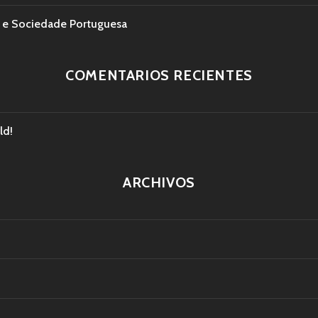
ra e Sociedade Portuguesa
COMENTARIOS RECIENTES
ld!
ARCHIVOS