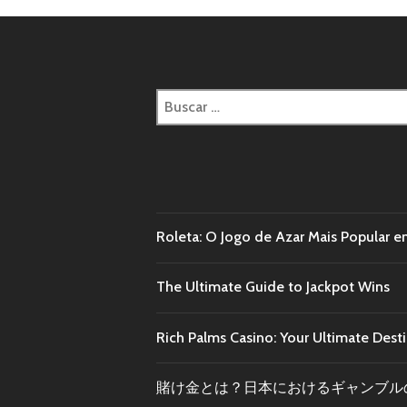
Roleta: O Jogo de Azar Mais Popular e
The Ultimate Guide to Jackpot Wins
Rich Palms Casino: Your Ultimate Dest
賭け金とは？日本におけるギャンブル