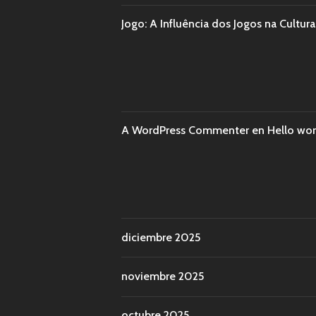
Jogo: A Influência dos Jogos na Cultu
A WordPress Commenter
en
Hello wor
diciembre 2025
noviembre 2025
octubre 2025