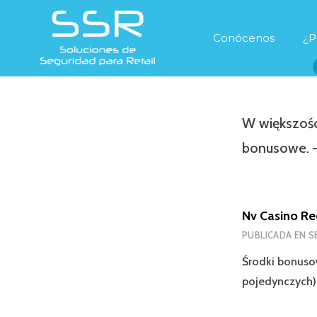
Conócenos
¿P
W większoś
bonusowe. 
Nv Casino R
PUBLICADA EN
S
Środki bonusow
pojedynczych)