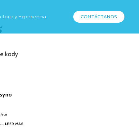
ctoria y Experiencia
CONTÁCTANOS
5
e kody
asyno
adów
ma…
LEER MÁS