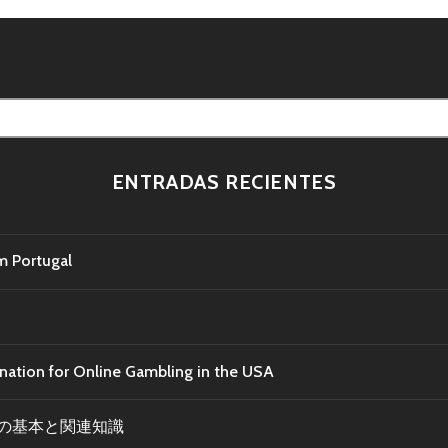
ENTRADAS RECIENTES
m Portugal
ination for Online Gambling in the USA
の基本と関連知識