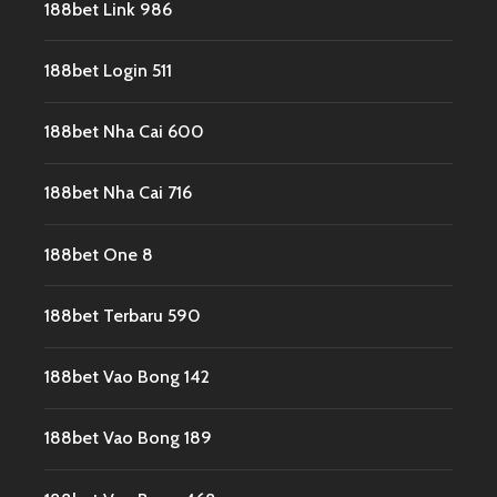
188bet Link 986
188bet Login 511
188bet Nha Cai 600
188bet Nha Cai 716
188bet One 8
188bet Terbaru 590
188bet Vao Bong 142
188bet Vao Bong 189