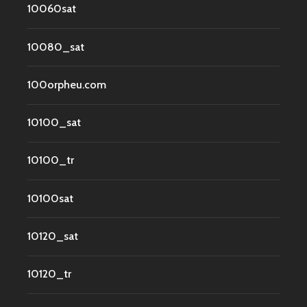
10060sat
10080_sat
100orpheu.com
10100_sat
10100_tr
10100sat
10120_sat
10120_tr