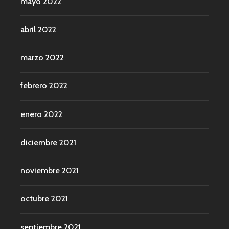
mayo 2022
abril 2022
marzo 2022
febrero 2022
enero 2022
diciembre 2021
noviembre 2021
octubre 2021
septiembre 2021