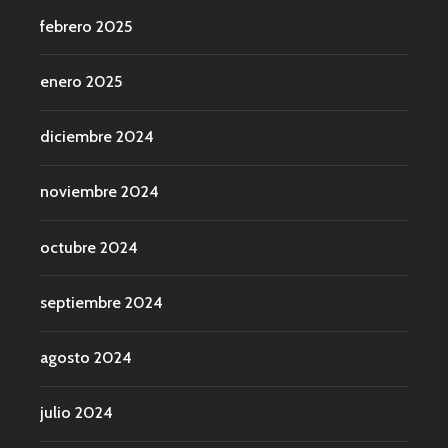
febrero 2025
enero 2025
diciembre 2024
noviembre 2024
octubre 2024
septiembre 2024
agosto 2024
julio 2024