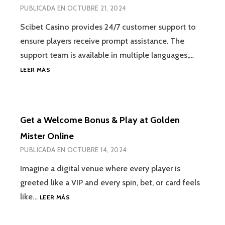
PUBLICADA EN
OCTUBRE 21, 2024
Scibet Casino provides 24/7 customer support to
ensure players receive prompt assistance. The
support team is available in multiple languages,…
LEER MÁS
Get a Welcome Bonus & Play at Golden
Mister Online
PUBLICADA EN
OCTUBRE 14, 2024
Imagine a digital venue where every player is
greeted like a VIP and every spin, bet, or card feels
like…
LEER MÁS