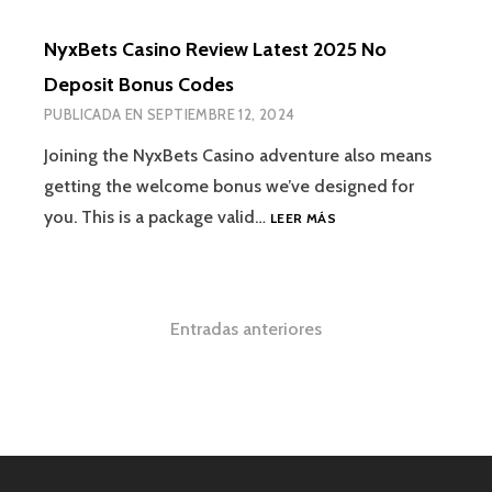
NyxBets Casino Review Latest 2025 No
Deposit Bonus Codes
PUBLICADA EN
SEPTIEMBRE 12, 2024
Joining the NyxBets Casino adventure also means
getting the welcome bonus we’ve designed for
you. This is a package valid…
LEER MÁS
Entradas anteriores