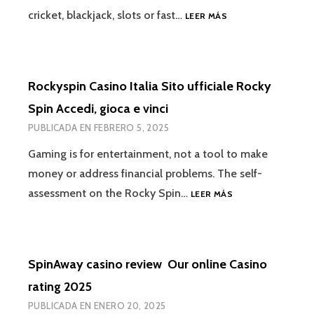
cricket, blackjack, slots or fast…
LEER MÁS
Rockyspin Casino Italia Sito ufficiale Rocky
Spin Accedi, gioca e vinci
PUBLICADA EN
FEBRERO 5, 2025
Gaming is for entertainment, not a tool to make
money or address financial problems. The self-
assessment on the Rocky Spin…
LEER MÁS
SpinAway casino review ️ Our online Casino
rating 2025
PUBLICADA EN
ENERO 20, 2025