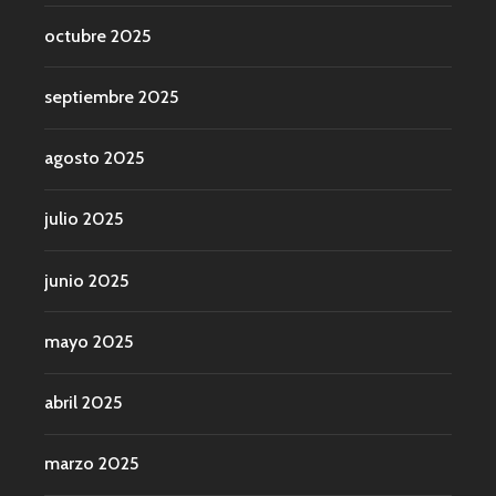
octubre 2025
septiembre 2025
agosto 2025
julio 2025
junio 2025
mayo 2025
abril 2025
marzo 2025