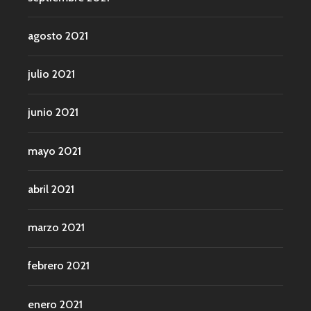
agosto 2021
julio 2021
junio 2021
mayo 2021
abril 2021
marzo 2021
febrero 2021
enero 2021