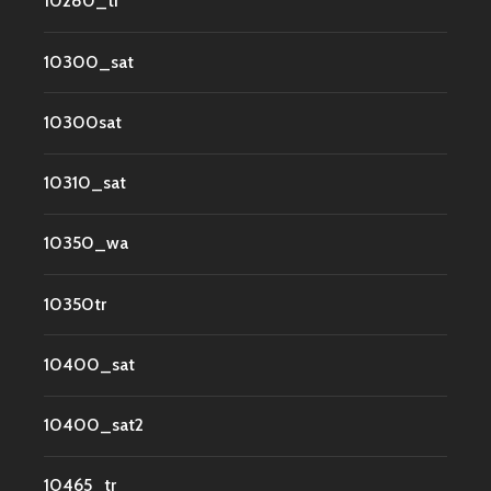
10280_tr
10300_sat
10300sat
10310_sat
10350_wa
10350tr
10400_sat
10400_sat2
10465_tr