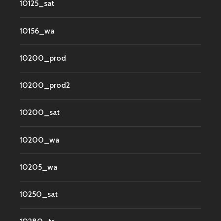
10125_sat
10156_wa
10200_prod
10200_prod2
10200_sat
10200_wa
10205_wa
10250_sat