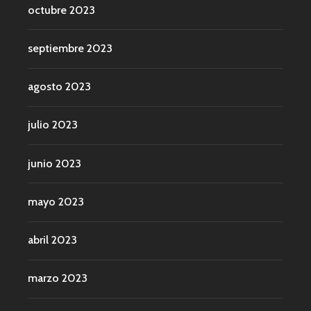
octubre 2023
septiembre 2023
agosto 2023
julio 2023
junio 2023
mayo 2023
abril 2023
marzo 2023