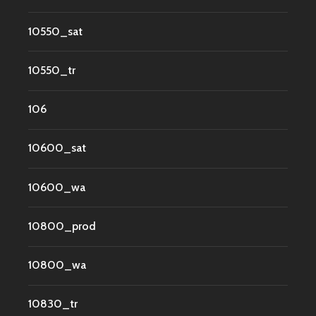
10550_sat
10550_tr
106
10600_sat
10600_wa
10800_prod
10800_wa
10830_tr