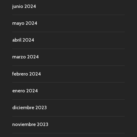
junio 2024
mayo 2024
abril 2024
marzo 2024
febrero 2024
enero 2024
diciembre 2023
noviembre 2023