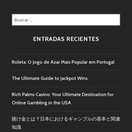
ENTRADAS RECIENTES
Roleta: O Jogo de Azar Mais Popular em Portugal
The Ultimate Guide to Jackpot Wins
Rich Palms Casino: Your Ultimate Destination for
Online Gambling in the USA
賭け金とは？日本におけるギャンブルの基本と関連
知識