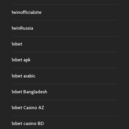
1winofficialsite
1winRussia
1xbet
1xbet apk
1xbet arabic
1xbet Bangladesh
1xbet Casino AZ
1xbet casino BD