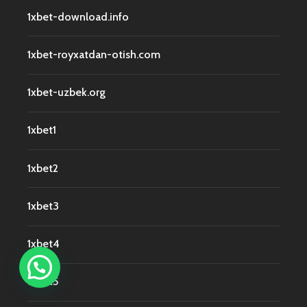
1xbet-download.info
1xbet-royxatdan-otish.com
1xbet-uzbek.org
1xbet1
1xbet2
1xbet3
1xbet4
1xbet5