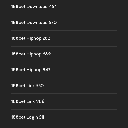
188bet Download 454
188bet Download 570
188bet Hiphop 282
188bet Hiphop 689
188bet Hiphop 942
188bet Link 550
188bet Link 986
188bet Login 511