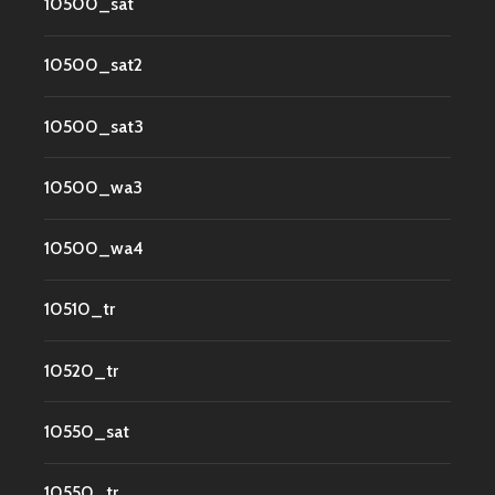
10500_sat
10500_sat2
10500_sat3
10500_wa3
10500_wa4
10510_tr
10520_tr
10550_sat
10550_tr