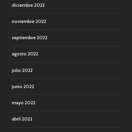
diciembre 2022
noviembre 2022
septiembre 2022
agosto 2022
julio 2022
junio 2022
mayo 2022
abril 2022