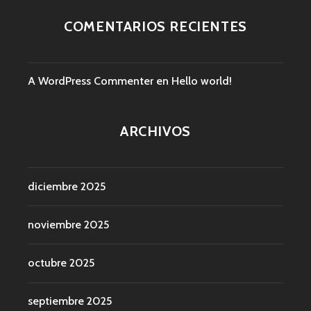
COMENTARIOS RECIENTES
A WordPress Commenter
en
Hello world!
ARCHIVOS
diciembre 2025
noviembre 2025
octubre 2025
septiembre 2025