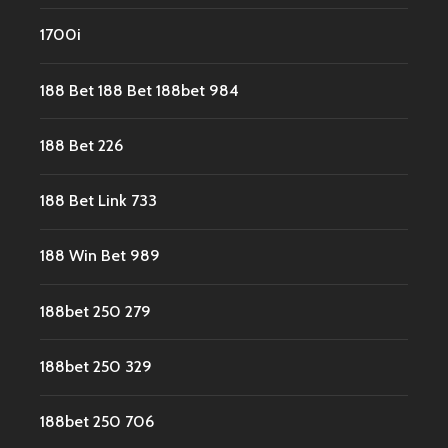
1700i
188 Bet 188 Bet 188bet 984
188 Bet 226
188 Bet Link 733
188 Win Bet 989
188bet 250 279
188bet 250 329
188bet 250 706