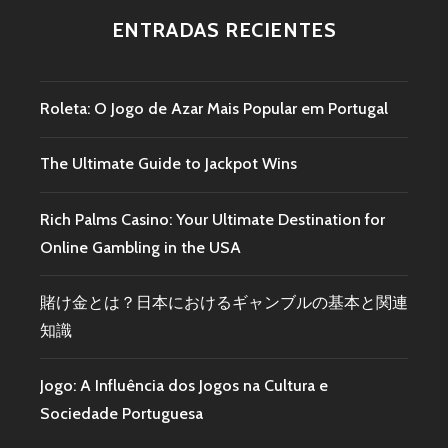
ENTRADAS RECIENTES
Roleta: O Jogo de Azar Mais Popular em Portugal
The Ultimate Guide to Jackpot Wins
Rich Palms Casino: Your Ultimate Destination for
Online Gambling in the USA
賭け金とは？日本におけるギャンブルの基本と関連
知識
Jogo: A Influência dos Jogos na Cultura e
Sociedade Portuguesa