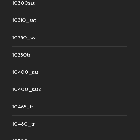
10300sat
10310_sat
10350_wa
10350tr
10400_sat
10400_sat2
10465_tr
10480_tr