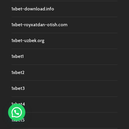
1xbet-download.info
1xbet-royxatdan-otish.com
1xbet-uzbek.org
1xbet1
1xbet2
1xbet3
1xbet4
1xbet5