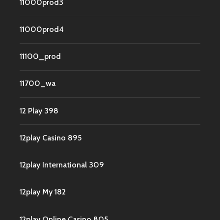
11000prod3
11000prod4
11100_prod
11700_wa
12 Play 398
12play Casino 895
12play International 309
12play My 182
12play Online Casino 805