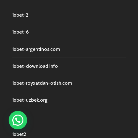
1xbet-2
1xbet-6
1xbet-argentinos.com
1xbet-download.info
1xbet-royxatdan-otish.com
1xbet-uzbek.org
1xbet1
1xbet2