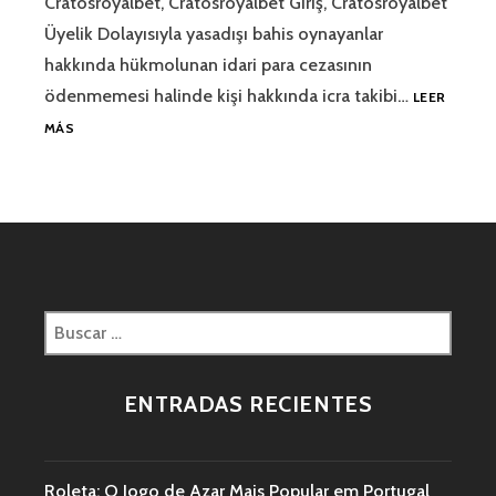
Cratosroyalbet, Cratosroyalbet Giriş, Cratosroyalbet
Üyelik Dolayısıyla yasadışı bahis oynayanlar
hakkında hükmolunan idari para cezasının
ödenmemesi halinde kişi hakkında icra takibi…
LEER
MÁS
ENTRADAS RECIENTES
Roleta: O Jogo de Azar Mais Popular em Portugal