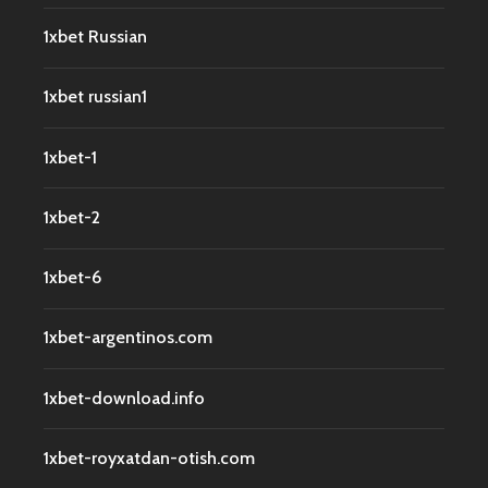
1xbet Russian
1xbet russian1
1xbet-1
1xbet-2
1xbet-6
1xbet-argentinos.com
1xbet-download.info
1xbet-royxatdan-otish.com